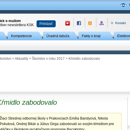
niek e-mailom
Kontakt
Prihlásiť
odber newslettera KSK
Kompetencie
Úradná tabuľa
Fakty o kraji
Elektro
kolstvo
>
Aktuality
>
Školstvo v roku 2017
> Kŕmidlo zabodovalo
Kŕmidlo zabodovalo
Žiaci Strednej odbornej školy v Prakovciach Emília Bandyová, Nikola
Pokutová, Ondrej Bikár a Július Girga zabodovali so svojím kŕmidlom pre
vtáčiky v školskom recyklačnom programe Recyklohry.