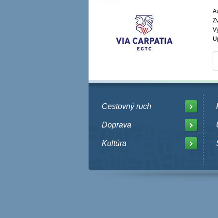
Au
Zv
V
U
Cestovný ruch
Doprava
Kultúra