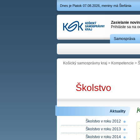
Dnes je Piatok 07.08.2026, meniny má Štefánia
Zasielanie novi
Prihláste sa na 
Samospráva
Košický samosprávny kraj
>
Kompetencie
>
Š
Školstvo
Aktuality
Školstvo v roku 2012
Školstvo v roku 2013
Školstvo v roku 2014