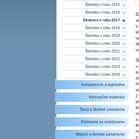
Školstvo v roku 2015
Školstvo v roku 2016
Ž
Školstvo v roku 2017
za
V
Školstvo v roku 2018
k
Školstvo v roku 2019
vy
Školstvo v roku 2020
št
o
Školstvo v roku 2021
Školstvo v roku 2022
Š
v
Školstvo v roku 2023
e
Školstvo v roku 2024
z
P
Kompetencie a legislatíva
sa
2 
Koncepčné materiály
pr
t
Školy a školské zariadenia
o
a 
Prijímanie na vzdelávanie
f
n
Mládež a školské parlamenty
a 