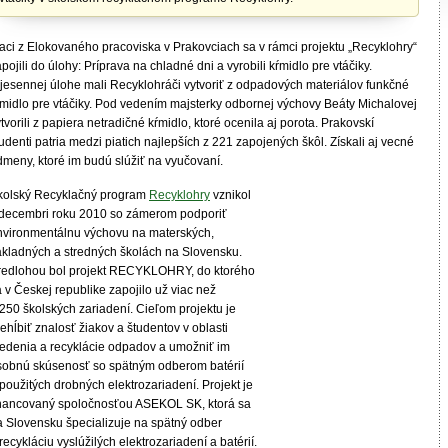
iaci z Elokovaného pracoviska v Prakovciach sa v rámci projektu „Recyklohry“
pojili do úlohy: Príprava na chladné dni a vyrobili kŕmidlo pre vtáčiky.
 jesennej úlohe mali Recyklohráči vytvoriť z odpadových materiálov funkčné
ŕmidlo pre vtáčiky. Pod vedením majsterky odbornej výchovy Beáty Michalovej
tvorili z papiera netradičné kŕmidlo, ktoré ocenila aj porota. Prakovskí
udenti patria medzi piatich najlepších z 221 zapojených škôl. Získali aj vecné
dmeny, ktoré im budú slúžiť na vyučovaní.
kolský Recyklačný program
Recyklohry
vznikol
 decembri roku 2010 so zámerom podporiť
nvironmentálnu výchovu na materských,
ákladných a stredných školách na Slovensku.
redlohou bol projekt RECYKLOHRY, do ktorého
 v Českej republike zapojilo už viac než
250 školských zariadení. Cieľom projektu je
ehĺbiť znalosť žiakov a študentov v oblasti
riedenia a recyklácie odpadov a umožniť im
sobnú skúsenosť so spätným odberom batérií
použitých drobných elektrozariadení. Projekt je
inancovaný spoločnosťou ASEKOL SK, ktorá sa
a Slovensku špecializuje na spätný odber
recykláciu vyslúžilých elektrozariadení a batérií.