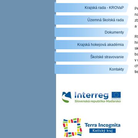
Krajská rada - KROVaP
P
n
Územná školská rada
z
a 
Dokumenty
R
hi
Krajská hokejová akadémia
sk
ba
Školské stravovanie
v
ch
Kontakty
ti