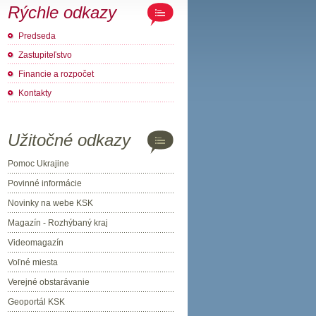
Rýchle odkazy
Predseda
Zastupiteľstvo
Financie a rozpočet
Kontakty
Užitočné odkazy
Pomoc Ukrajine
Povinné informácie
Novinky na webe KSK
Magazín - Rozhýbaný kraj
Videomagazín
Voľné miesta
Verejné obstarávanie
Geoportál KSK