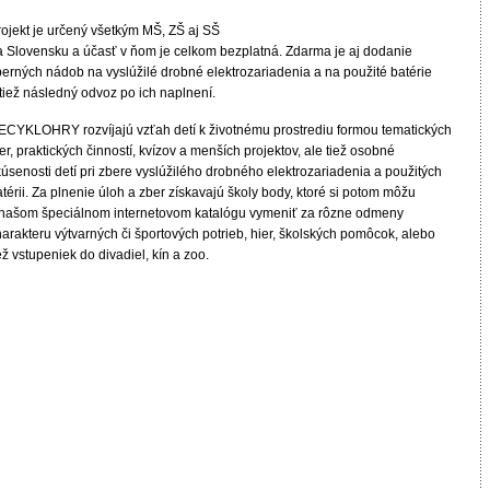
rojekt je určený všetkým MŠ, ZŠ aj SŠ
a Slovensku a účasť v ňom je celkom bezplatná. Zdarma je aj dodanie
berných nádob na vyslúžilé drobné elektrozariadenia a na použité batérie
tiež následný odvoz po ich naplnení.
ECYKLOHRY rozvíjajú vzťah detí k životnému prostrediu formou tematických
er, praktických činností, kvízov a menších projektov, ale tiež osobné
úsenosti detí pri zbere vyslúžilého drobného elektrozariadenia a použitých
térii. Za plnenie úloh a zber získavajú školy body, ktoré si potom môžu
 našom špeciálnom internetovom katalógu vymeniť za rôzne odmeny
arakteru výtvarných či športových potrieb, hier, školských pomôcok, alebo
ež vstupeniek do divadiel, kín a zoo.