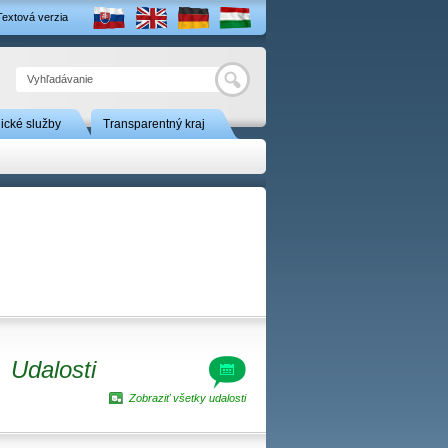
Textová verzia
Hľadať
nické služby
Transparentný kraj
Udalosti
Zobraziť všetky udalosti