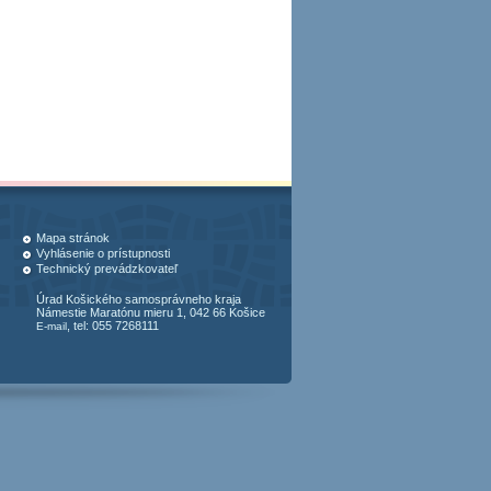
Mapa stránok
Vyhlásenie o prístupnosti
Technický prevádzkovateľ
Úrad Košického samosprávneho kraja
Námestie Maratónu mieru 1, 042 66 Košice
, tel: 055 7268111
E-mail