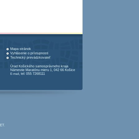
Mapa stránok
Vyhlásenie o prístupnosti
Technický prevádzkovateľ
Úrad Košického samosprávneho kraja
Námestie Maratónu mieru 1, 042 66 Košice
, tel: 055 7268111
E-mail
JET
.