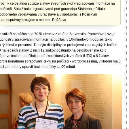
ročník celoštátnej súťaže žiakov stredných škôl v spracovaní informácií na
počítači. Súťaž bola organizovaná pod garanciou Štátneho inštitútu
odborného vzdelávania v Bratislave a v spolupráci s Košickým
samosprávnym krajom a mestom Rožňava.
a súťaži sa zúčastnilo 70 študentov z celého Slovenska. Porovnávali svoje
učnosti v spracovaní informácií na počítači v 10-minútovom odpise textu
 rýchlosť a presnosť. Do tejto disciplíny sa prebojovalo po krajských kolách
 najlepších žiakov. Z nich 12 žiakov postúpilo na celoslovenské kolo
úprave textu na počítači podľa korektorských značiek (UTX) a 8 žiakov
 profesionálnom spracovaní textu na počítači - wordprocessing, v ktorom majú
aci z predlohy upraviť text a obrázky za 90 minút.