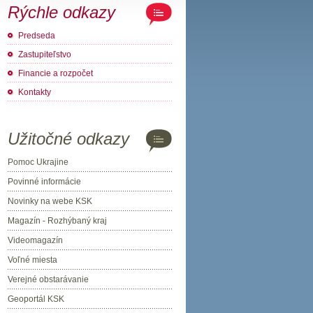
Rýchle odkazy
Predseda
Zastupiteľstvo
Financie a rozpočet
Kontakty
Užitočné odkazy
Pomoc Ukrajine
Povinné informácie
Novinky na webe KSK
Magazín - Rozhýbaný kraj
Videomagazín
Voľné miesta
Verejné obstarávanie
Geoportál KSK