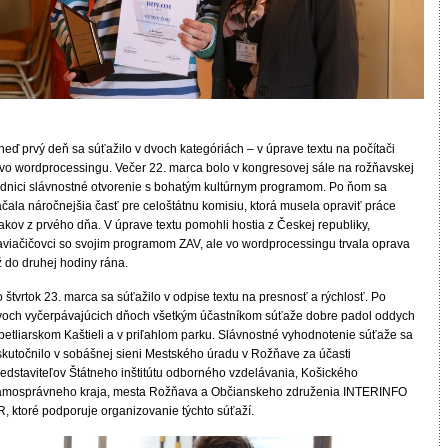
eď prvý deň sa súťažilo v dvoch kategóriách – v úprave textu na počítači
 vo wordprocessingu. Večer 22. marca bolo v kongresovej sále na rožňavskej
adnici slávnostné otvorenie s bohatým kultúrnym programom. Po ňom sa
čala náročnejšia časť pre celoštátnu komisiu, ktorá musela opraviť práce
akov z prvého dňa. V úprave textu pomohli hostia z Českej republiky,
aviačičovci so svojim programom ZAV, ale vo wordprocessingu trvala oprava
ž do druhej hodiny rána.
 štvrtok 23. marca sa súťažilo v odpise textu na presnosť a rýchlosť. Po
voch vyčerpávajúcich dňoch všetkým účastníkom súťaže dobre padol oddych
 betliarskom Kaštieli a v priľahlom parku. Slávnostné vyhodnotenie súťaže sa
skutočnilo v sobášnej sieni Mestského úradu v Rožňave za účasti
redstaviteľov Štátneho inštitútu odborného vzdelávania, Košického
amosprávneho kraja, mesta Rožňava a Občianskeho združenia INTERINFO
R, ktoré podporuje organizovanie týchto súťaží.