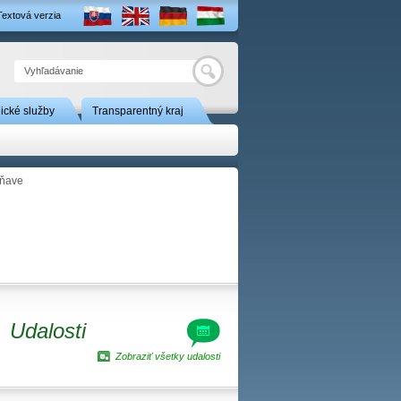
Textová verzia
Hľadať
nické služby
Transparentný kraj
žňave
Udalosti
Zobraziť všetky udalosti