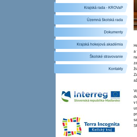
Krajská rada - KROVaP
Územná školská rada
Dokumenty
Krajská hokejová akadémia
Hn
a
Školské stravovanie
r
za
Kontakty
ži
Z
a
Vo
d
v
u
p
s
S