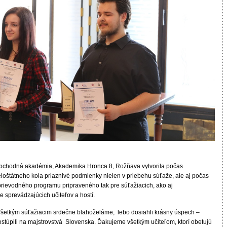
bchodná akadémia, Akademika Hronca 8, Rožňava vytvorila počas
eloštátneho kola priaznivé podmienky nielen v priebehu súťaže, ale aj počas
prievodného programu pripraveného tak pre súťažiacich, ako aj
e sprevádzajúcich učiteľov a hostí.
Všetkým súťažiacim srdečne blahoželáme, lebo dosiahli krásny úspech –
ostúpili na majstrovstvá Slovenska. Ďakujeme všetkým učiteľom, ktorí obetujú