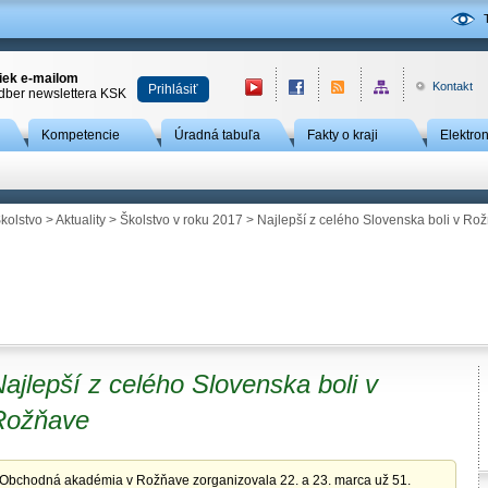
niek e-mailom
Kontakt
Prihlásiť
odber newslettera KSK
Kompetencie
Úradná tabuľa
Fakty o kraji
Elektro
kolstvo
>
Aktuality
>
Školstvo v roku 2017
> Najlepší z celého Slovenska boli v Ro
ajlepší z celého Slovenska boli v
Rožňave
Obchodná akadémia v Rožňave zorganizovala 22. a 23. marca už 51.