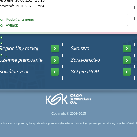
ytvorené: 28.03.2017 13:15
pravené: 19.10.2021 17:24
Poslať známemu
Vytlačiť
Regionálny rozvoj
Školstvo
Územné plánovanie
Zdravotníctvo
Sociálne veci
SO pre IROP
Copyright © 2009-2025
ický samosprávny kraj. Všetky práva vyhradené. Stránky generuje
redakčný systém Web