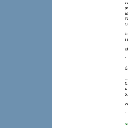
v
p
ab
I
O
U
s
Pí
1
Ú
1
3
4
​
W
1