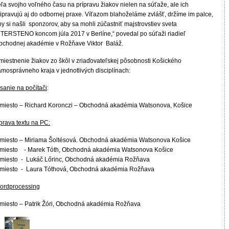
eľa svojho voľného času na prípravu žiakov nielen na súťaže, ale ich
ripravujú aj do odbornej praxe. Víťazom blahoželáme zvlášť, držíme im palce,
y si našli sponzorov, aby sa mohli zúčastniť majstrovstiev sveta
NTERSTENO koncom júla 2017 v Berlíne,“ povedal po súťaži riadieľ
bchodnej akadémie v Rožňave Viktor Baláž.
miestnenie žiakov zo škôl v zriaďovateľskej pôsobnosti Košického
amosprávneho kraja v jednotlivých disciplínach:
sanie na počítači
:
.miesto – Richard Koronczi – Obchodná akadémia Watsonova, Košice
prava textu na PC:
.miesto – Miriama Šoltésová. Obchodná akadémia Watsonova Košice
.miesto - Marek Tóth, Obchodná akadémia Watsonova Košice
.miesto - Lukáč Lőrinc, Obchodná akadémia Rožňava
5.miesto - Laura Tóthová, Obchodná akadémia Rožňava
ordprocessing
.miesto – Patrik Žóri, Obchodná akadémia Rožňava