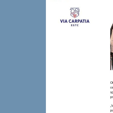
O
c
s
pr
„
p