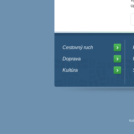
V
U
Cestovný ruch
Doprava
Kultúra
Koš