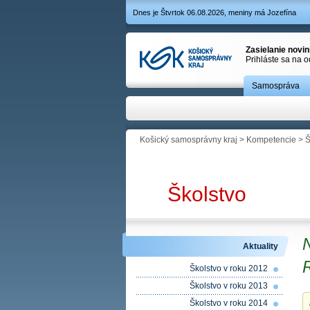
Dnes je Štvrtok 06.08.2026, meniny má Jozefína
Zasielanie novi
Prihláste sa na 
Samospráva
Košický samosprávny kraj
>
Kompetencie
>
Š
Školstvo
N
Aktuality
Školstvo v roku 2012
Školstvo v roku 2013
Školstvo v roku 2014