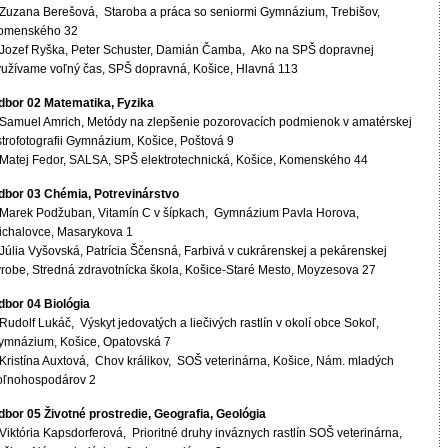
 Zuzana Berešová, Staroba a práca so seniormi Gymnázium, Trebišov,
omenského 32
 Jozef Ryška, Peter Schuster, Damián Čamba, Ako na SPŠ dopravnej
yužívame voľný čas, SPŠ dopravná, Košice, Hlavná 113
dbor 02 Matematika, Fyzika
 Samuel Amrich, Metódy na zlepšenie pozorovacích podmienok v amatérskej
strofotografii Gymnázium, Košice, Poštová 9
 Matej Fedor, SALSA, SPŠ elektrotechnická, Košice, Komenského 44
dbor 03 Chémia, Potrevinárstvo
 Marek Podžuban, Vitamín C v šípkach, Gymnázium Pavla Horova,
ichalovce, Masarykova 1
 Júlia Vyšovská, Patrícia Ščensná, Farbivá v cukrárenskej a pekárenskej
ýrobe, Stredná zdravotnícka škola, Košice-Staré Mesto, Moyzesova 27
dbor 04 Biológia
Rudolf Lukáč, Výskyt jedovatých a liečivých rastlín v okolí obce Sokoľ,
ymnázium, Košice, Opatovská 7
 Kristína Auxtová, Chov králikov, SOŠ veterinárna, Košice, Nám. mladých
oľnohospodárov 2
dbor 05 Životné prostredie, Geografia, Geológia
Viktória Kapsdorferová, Prioritné druhy inváznych rastlín SOŠ veterinárna,