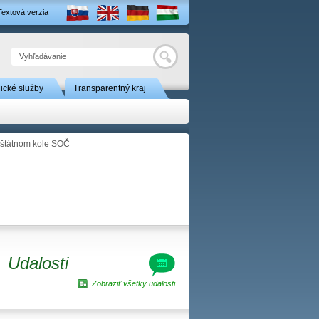
Textová verzia
Hľadať
nické služby
Transparentný kraj
loštátnom kole SOČ
Udalosti
Zobraziť všetky udalosti