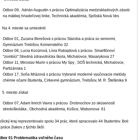
Odbor 09, Adrián Augustin s prácou Optimalizácia medziskladových zásob
na mäkkej hriadeľovej linke, Technická akadémia, Spišská Nová Ves
a 4. mieste sa umiestnili
Odbor 01, Zuzana Berešová s prácou Staroba a práca so seniormi,
Gymnázium Trebišov, Komenského 32
Odbor 06, Lucia Kocúrová, Lívia Rabajdová s prácou Smartfónoví
"zombíci" Stredná zdravotnícka škola, Michalovce, Masarykova 27
Odbor 11, Miroslav Murin s prácou My Spy , SOŠ technická, Michalovce,
Partizánska 1
Odbor 17, Soňa Mrázová s prácou Vybrané moderné vyučovacie metódy
chémie očami študenta, Cirkevné gymnázium, Trebišov, M. R. Štefánika 9
. miesto získal
Odbor 07, Adam Imrich Vavra s prácou Drobnochov zo skúseností
stredoškoláka , Obchodná akadémia, Košice, Watsonova 61
šický kraj reprezentovalo spolu 34 prác, ktoré spracovalo 44 študentov. Boli
 práce žiakov z týchto škôl:
dbor 01 Problematika voľného času