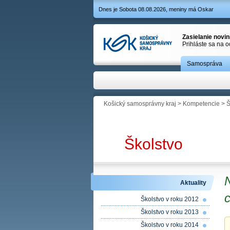
Dnes je Sobota 08.08.2026, meniny má Oskar
Zasielanie novi
Prihláste sa na 
Samospráva
Košický samosprávny kraj
>
Kompetencie
>
Š
Školstvo
N
Aktuality
Školstvo v roku 2012
Školstvo v roku 2013
Školstvo v roku 2014