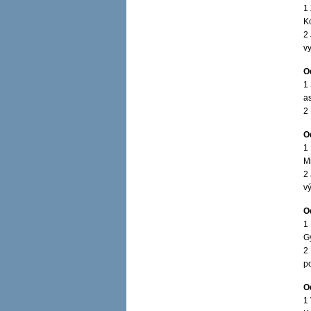
1
K
2
v
O
1
a
2
O
1
M
2
v
O
1 
G
2
p
O
1 