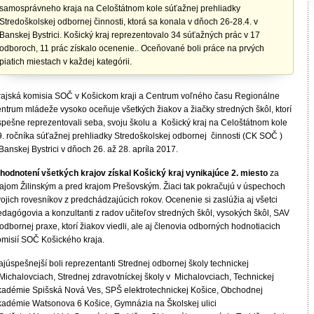
samosprávneho kraja na Celoštátnom kole súťažnej prehliadky
Stredoškolskej odbornej činnosti, ktorá sa konala v dňoch 26-28.4. v
Banskej Bystrici. Košický kraj reprezentovalo 34 súťažných prác v 17
odboroch, 11 prác získalo ocenenie.. Oceňované boli práce na prvých
piatich miestach v každej kategórii.
rajská komisia SOČ v Košickom kraji a Centrum voľného času Regionálne
entrum mládeže vysoko oceňuje všetkých žiakov a žiačky stredných škôl, ktorí
spešne reprezentovali seba, svoju školu a Košický kraj na Celoštátnom kole
9. ročníka súťažnej prehliadky Stredoškolskej odbornej činnosti (CK SOČ )
Banskej Bystrici v dňoch 26. až 28. apríla 2017.
 hodnotení všetkých krajov získal Košický kraj vynikajúce 2. miesto
za
rajom Žilinským a pred krajom Prešovským. Žiaci tak pokračujú v úspechoch
ojich rovesníkov z predchádzajúcich rokov. Ocenenie si zaslúžia aj všetci
edagógovia a konzultanti z radov učiteľov stredných škôl, vysokých škôl, SAV
odbornej praxe, ktorí žiakov viedli, ale aj členovia odborných hodnotiacich
omisií SOČ Košického kraja.
júspešnejší boli reprezentanti Strednej odbornej školy technickej
 Michalovciach, Strednej zdravotníckej školy v Michalovciach, Technickej
kadémie Spišská Nová Ves, SPŠ elektrotechnickej Košice, Obchodnej
kadémie Watsonova 6 Košice, Gymnázia na Školskej ulici