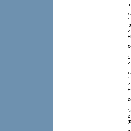
h
O
1
S
2
H
O
1
1
2
O
1
2
H
O
1
N
2
(