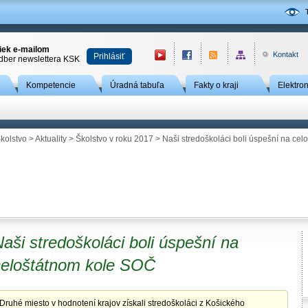
niek e-mailom
Kontakt
Prihlásiť
odber newslettera KSK
Kompetencie
Úradná tabuľa
Fakty o kraji
Elektro
kolstvo
>
Aktuality
>
Školstvo v roku 2017
> Naši stredoškoláci boli úspešní na ce
aši stredoškoláci boli úspešní na
celoštátnom kole SOČ
Druhé miesto v hodnotení krajov získali stredoškoláci z Košického