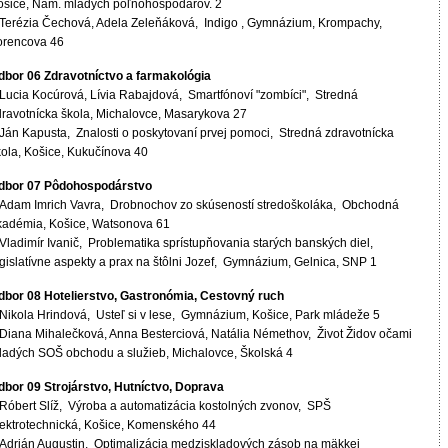
ošice, Nám. mladých poľnohospodárov. 2
 Terézia Čechová, Adela Zeleňáková, Indigo , Gymnázium, Krompachy,
orencova 46
dbor 06 Zdravotníctvo a farmakológia
 Lucia Kocúrová, Lívia Rabajdová, Smartfónoví "zombíci", Stredná
dravotnícka škola, Michalovce, Masarykova 27
 Ján Kapusta, Znalosti o poskytovaní prvej pomoci, Stredná zdravotnícka
kola, Košice, Kukučínova 40
dbor 07 Pôdohospodárstvo
 Adam Imrich Vavra, Drobnochov zo skúseností stredoškoláka, Obchodná
kadémia, Košice, Watsonova 61
Vladimír Ivanič, Problematika sprístupňovania starých banských diel,
egislatívne aspekty a prax na štôlni Jozef, Gymnázium, Gelnica, SNP 1
dbor 08 Hotelierstvo, Gastronómia, Cestovný ruch
 Nikola Hrindová, Usteľ si v lese, Gymnázium, Košice, Park mládeže 5
 Diana Mihalečková, Anna Besterciová, Natália Némethov, Život Židov očami
ladých SOŠ obchodu a služieb, Michalovce, Školská 4
dbor 09 Strojárstvo, Hutníctvo, Doprava
 Róbert Slíž, Výroba a automatizácia kostolných zvonov, SPŠ
lektrotechnická, Košice, Komenského 44
 Adrián Augustin, Optimalizácia medziskladových zásob na mäkkej