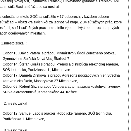
 Spišskej Novej Vsi, Gymnázia Trebišov, Cirkevného gymnázia Trebišov. Ani
tatní súťažiaci a súťažiace sa nestratili.
a celoštátnom kole SOČ sa súťažilo v 17 odboroch, v každom odbore
súťažiaci – víťazi krajských kôl za jednotlivé kraje. Z 34 súťažných prác, ktoré
stúpili, sa 11 súťažných prác umiestnilo v jednotlivých odboroch na prvých
iatich oceňovaných miestach.
.miesto získali :
Odbor 13, Dávid Patera s prácou Mlynárstvo v údolí Železného potoka,
Gymnázium, Spišská Nová Ves, Školská 7
Odbor 14, Štefan Gorás s prácou Prenos a distribúcia elektrickej energie,
SOŠ technická, Partizánska 1 , Michalovce
Odbor 17, Daniela Dršková s prácou Agresor z počítačových hier, Stredná
zdravotnícka škola, Masarykova 27 Michalovce,
Odbor 09, Róbert Slíž s prácou Výroba a automatizácia kostolných zvonov,
SPŠ elektrotechnická, Komenského 44, Košice
2.miesto získal
Odbor 12, Samuel Laco s prácou Robotické rameno, SOŠ technická,
Partizánska 1 Michalovce,
3.miesto získal