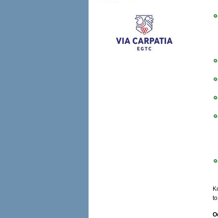
N
5
Ko
to
O