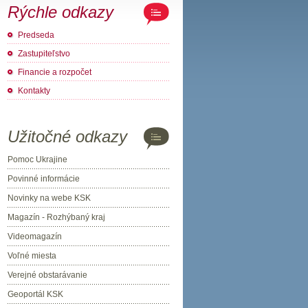
Rýchle odkazy
Predseda
Zastupiteľstvo
Financie a rozpočet
Kontakty
Užitočné odkazy
Pomoc Ukrajine
Povinné informácie
Novinky na webe KSK
Magazín - Rozhýbaný kraj
Videomagazín
Voľné miesta
Verejné obstarávanie
Geoportál KSK