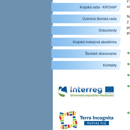
v
os
Krajská rada - KROVaP
N
Územná školská rada
2 
po
Dokumenty
p
Krajská hokejová akadémia
1
Školské stravovanie
Kontakty