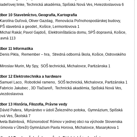
riadeľovej linke, Technická akadémia, Spišská Nová Ves, Hviezdoslavova 6
dbor 10 Stavebníctvo, Geografia, Kartografia
 Karolína Guľová, Oliver Gazdag, Renovácia Poľnohospodárskej budovy,
PŠ stavebná a geodet., Košice, Lermontovova 1
.Michal Rakár, Pavol Gajdoš, Elektroinštalácia domu, SPŠ dopravná, Košice,
lavná 113
dbor 11 Informatika
 Denis Pikla, Remember – hra, Stredná odborná škola, Košice, Ostrovského
 Miroslav Murin, My Spy, SOŠ technická, Michalovce, Partizánska 1
dbor 12 Elektrotechnika a hardware
 Samuel Laco, Robotické rameno, SOŠ technická, Michalovce, Partizánska 1
 Fabricio Jakubec , 3D Tlačiareň, Technická akadémia, Spišská Nová Ves,
viezdoslavova
dbor 13 História, Filozofia, Právne vedy
 Dávid Patera, Mlynárstvo v údolí Železného potoka, Gymnázium, Spišská
ová Ves, Školská 7
 Iveta Balintová, Rôznorodosť Rómov v jednej obci na východe Slovenska
Rómovia v Úbreži) Gymnázium Pavla Horova, Michalovce, Masarykova 1