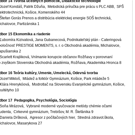
dbor 14 Tvorba učebných pomôcok, Didaktické technológie
 Jozef Kondáš, Patrik Džuňa, Metodická príručka pre prácu s PLC ABB, SPŠ
lektrotechnická, Košice, Komenského 44
Štefan Gorás Prenos a distribúcia elektrickej energie SOŠ technická,
ichalovce, Partizánska 1
dbor 15 Ekonomika a riadenie
 Ľubomíra Kizivatová, Jana Gubanecová, Podnikateľský plán - Cateringová
poločnosť PRESTIGE MOMENTS, s. r. o Obchodná akadémia, Michalovce,
apušianska 2
 Scarlett Krajliková, Vnímanie korupcie občanov Rožňavy v porovnaní
o zvyškom Slovenska Obchodná akadémia, Rožňava, Akademika Hronca 8
dbor 16 Teória kultúry, Umenie, Umelecká, Odevná tvorba
 Jozef Mikloš, Mládež a folklór Gymnázium, Košice, Park mládeže 5
 Klára Hrenykóová, Modrotlač na Slovensku Evanjelické gymnázium, Košice,
kultétyho 10
dbor 17 Pedagogika, Psychológia, Sociológia
 Soňa Mrázová, Vybrané moderné vyučovacie metódy chémie očami
tudenta, Cirkevné gymnázium, Trebišov, M. R. Štefánika 9
 Daniela Dršková, Agresor z počítačových hier, Stredná zdravot.škola,
ichalovce, Masarykova 27