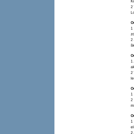
K
2
L
O
1
z
2
š
O
1
a
2 
l
O
1
2
m
O
1
e
2