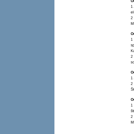
O
1
e
2 
M
O
1
s
K
2
s
O
1
2
Š
O
1
š
2
M