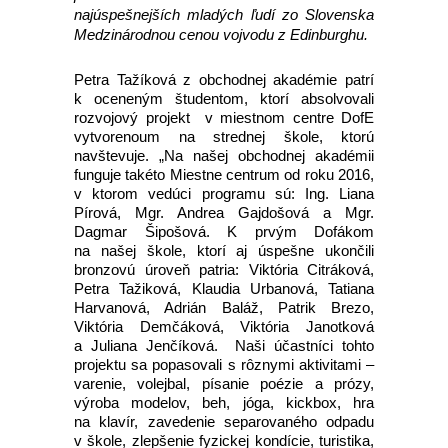
najúspešnejších mladých ľudí zo Slovenska
Medzinárodnou cenou vojvodu z Edinburghu.
Petra Tažíková z obchodnej akadémie patrí
k oceneným študentom, ktorí absolvovali
rozvojový projekt v miestnom centre DofE
vytvorenoum na strednej škole, ktorú
navštevuje. „Na našej obchodnej akadémii
funguje takéto Miestne centrum od roku 2016,
v ktorom vedúci programu sú: Ing. Liana
Pírová, Mgr. Andrea Gajdošová a Mgr.
Dagmar Šipošová. K prvým Dofákom
na našej škole, ktorí aj úspešne ukončili
bronzovú úroveň patria: Viktória Citráková,
Petra Tažiková, Klaudia Urbanová, Tatiana
Harvanová, Adrián Baláž, Patrik Brezo,
Viktória Demčáková, Viktória Janotková
a Juliana Jenčíková. Naši účastníci tohto
projektu sa popasovali s rôznymi aktivitami –
varenie, volejbal, písanie poézie a prózy,
výroba modelov, beh, jóga, kickbox, hra
na klavír, zavedenie separovaného odpadu
v škole, zlepšenie fyzickej kondície, turistika,