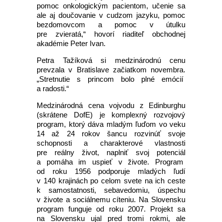
pomoc onkologickým pacientom, učenie sa
ale aj doučovanie v cudzom jazyku, pomoc
bezdomovcom a pomoc v útulku
pre zvieratá,“ hovorí riaditeľ obchodnej
akadémie Peter Ivan.
Petra Tažíková si medzinárodnú cenu
prevzala v Bratislave začiatkom novembra.
„Stretnutie s princom bolo plné emócií
a radosti.“
Medzinárodná cena vojvodu z Edinburghu
(skrátene DofE) je komplexný rozvojový
program, ktorý dáva mladým ľuďom vo veku
14 až 24 rokov šancu rozvinúť svoje
schopnosti a charakterové vlastnosti
pre reálny život, naplniť svoj potenciál
a pomáha im uspieť v živote. Program
od roku 1956 podporuje mladých ľudí
v 140 krajinách po celom svete na ich ceste
k samostatnosti, sebavedomiu, úspechu
v živote a sociálnemu cíteniu. Na Slovensku
program funguje od roku 2007. Projekt sa
na Slovensku ujal pred tromi rokmi, ale