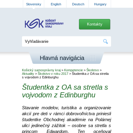
Slovensky
English
Deutsch
Hungary
Kontakty
Hlavná navigácia
Košický samosprávny kraj
>
Kompetencie
>
Školstvo
>
Aktuality
>
Školstvo v roku 2017
> Študentka z OA sa stretla
s vojvodom z Edinburghu
Študentka z OA sa stretla s
vojvodom z Edinburghu
Stavanie modelov, turistika a organizovanie
akcií pre deti v rámci dobrovoľníctva priniesli
študentke Obchodnej akadémie na Polárnej
ulici jedinečný zážitok – osobne sa stretla s
princom Edwardom. Ten oceňoval