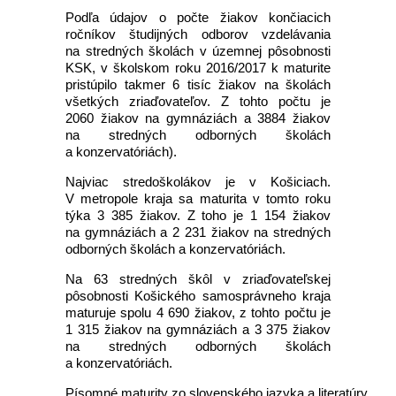
Podľa údajov o počte žiakov končiacich
ročníkov študijných odborov vzdelávania
na stredných školách v územnej pôsobnosti
KSK, v školskom roku 2016/2017 k maturite
pristúpilo takmer 6 tisíc žiakov na školách
všetkých zriaďovateľov. Z tohto počtu je
2060 žiakov na gymnáziách a 3884 žiakov
na stredných odborných školách
a konzervatóriách).
Najviac stredoškolákov je v Košiciach.
V metropole kraja sa maturita v tomto roku
týka 3 385 žiakov. Z toho je 1 154 žiakov
na gymnáziách a 2 231 žiakov na stredných
odborných školách a konzervatóriách.
Na 63 stredných škôl v zriaďovateľskej
pôsobnosti Košického samosprávneho kraja
maturuje spolu 4 690 žiakov, z tohto počtu je
1 315 žiakov na gymnáziách a 3 375 žiakov
na stredných odborných školách
a konzervatóriách.
Písomné maturity zo slovenského jazyka a literatúry