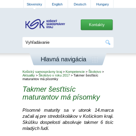
Slovensky
English
Deutsch
Hungary
Kontakty
Hlavná navigácia
Košický samosprávny kraj
>
Kompetencie
>
Školstvo
>
Aktuality
>
Školstvo v roku 2017
> Takmer šesťtisíc
maturantov má písomky
Takmer šesťtisíc
maturantov má písomky
Písomné maturity sa v utorok 14.marca
začali aj pre stredoškolákov v Košickom kraji.
Skúšku dospelosti absolvuje takmer 6 tisíc
mladých ľudí.