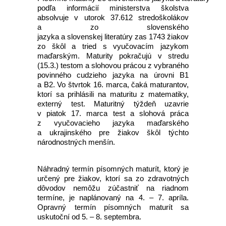
podľa informácií ministerstva školstva
absolvuje v utorok 37.612 stredoškolákov
a zo slovenského
jazyka a slovenskej literatúry zas 1743 žiakov
zo škôl a tried s vyučovacím jazykom
maďarským. Maturity pokračujú v stredu
(15.3.) testom a slohovou prácou z vybraného
povinného cudzieho jazyka na úrovni B1
a B2. Vo štvrtok 16. marca, čaká maturantov,
ktorí sa prihlásili na maturitu z matematiky,
externý test. Maturitný týždeň uzavrie
v piatok 17. marca test a slohová práca
z vyučovacieho jazyka maďarského
a ukrajinského pre žiakov škôl týchto
národnostných menšín.
Náhradný termín písomných maturít, ktorý je
určený pre žiakov, ktorí sa zo zdravotných
dôvodov nemôžu zúčastniť na riadnom
termíne, je naplánovaný na 4. – 7. apríla.
Opravný termín písomných maturít sa
uskutoční od 5. – 8. septembra.