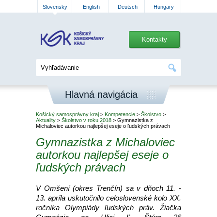
Slovensky
English
Deutsch
Hungary
Kontakty
Hlavná navigácia
Košický samosprávny kraj
>
Kompetencie
>
Školstvo
>
Aktuality
>
Školstvo v roku 2018
> Gymnazistka z
Michaloviec autorkou najlepšej eseje o ľudských právach
Gymnazistka z Michaloviec
autorkou najlepšej eseje o
ľudských právach
V Omšení (okres Trenčín) sa v dňoch 11. -
13. apríla uskutočnilo celoslovenské kolo XX.
ročníka Olympiády ľudských práv. Žiačka