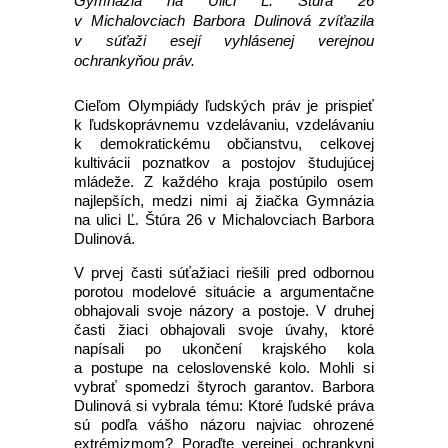
Gymnázia na Ulici Ľ. Štúra 26
v Michalovciach Barbora Dulinová zvíťazila
v súťaži esejí vyhlásenej verejnou
ochrankyňou práv.
Cieľom Olympiády ľudských práv je prispieť
k ľudskoprávnemu vzdelávaniu, vzdelávaniu
k demokratickému občianstvu, celkovej
kultivácii poznatkov a postojov študujúcej
mládeže. Z každého kraja postúpilo osem
najlepších, medzi nimi aj žiačka Gymnázia
na ulici Ľ. Štúra 26 v Michalovciach Barbora
Dulinová.
V prvej časti súťažiaci riešili pred odbornou
porotou modelové situácie a argumentačne
obhajovali svoje názory a postoje. V druhej
časti žiaci obhajovali svoje úvahy, ktoré
napísali po ukončení krajského kola
a postupe na celoslovenské kolo. Mohli si
vybrať spomedzi štyroch garantov. Barbora
Dulinová si vybrala tému: Ktoré ľudské práva
sú podľa vášho názoru najviac ohrozené
extrémizmom? Poraďte verejnej ochrankyni