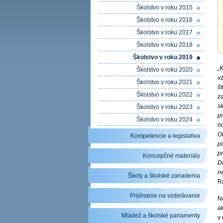
Školstvo v roku 2015
Školstvo v roku 2016
Školstvo v roku 2017
Školstvo v roku 2018
Školstvo v roku 2019
„
Školstvo v roku 2020
v
Školstvo v roku 2021
št
Školstvo v roku 2022
z
sk
Školstvo v roku 2023
p
Školstvo v roku 2024
n
O
Kompetencie a legislatíva
p
pr
Koncepčné materiály
D
ne
Školy a školské zariadenia
Ra
Prijímanie na vzdelávanie
N
ak
Mládež a školské parlamenty
v