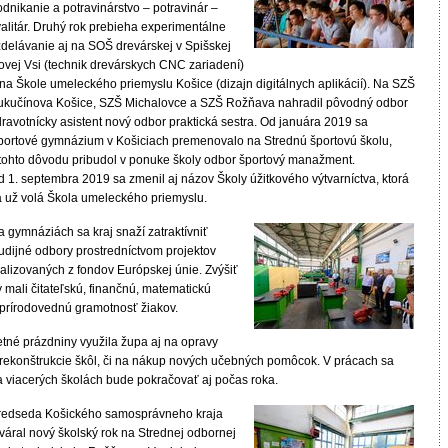
dnikanie a potravinárstvo – potravinár –
valitár. Druhý rok prebieha experimentálne
zdelávanie aj na SOŠ drevárskej v Spišskej
ovej Vsi (technik drevárskych CNC zariadení)
 na Škole umeleckého priemyslu Košice (dizajn digitálnych aplikácií). Na SZŠ
ukučínova Košice, SZŠ Michalovce a SZŠ Rožňava nahradil pôvodný odbor
ravotnícky asistent nový odbor praktická sestra. Od januára 2019 sa
portové gymnázium v Košiciach premenovalo na Strednú športovú školu,
 tohto dôvodu pribudol v ponuke školy odbor športový manažment.
d 1. septembra 2019 sa zmenil aj názov Školy úžitkového výtvarníctva, ktorá
a už volá Škola umeleckého priemyslu.
 gymnáziách sa kraj snaží zatraktívniť
tudijné odbory prostredníctvom projektov
ealizovaných z fondov Európskej únie. Zvýšiť
 mali čitateľskú, finančnú, matematickú
 prírodovednú gramotnosť žiakov.
etné prázdniny využila župa aj na opravy
 rekonštrukcie škôl, či na nákup nových učebných pomôcok. V prácach sa
a viacerých školách bude pokračovať aj počas roka.
redseda Košického samosprávneho kraja
váral nový školský rok na Strednej odbornej