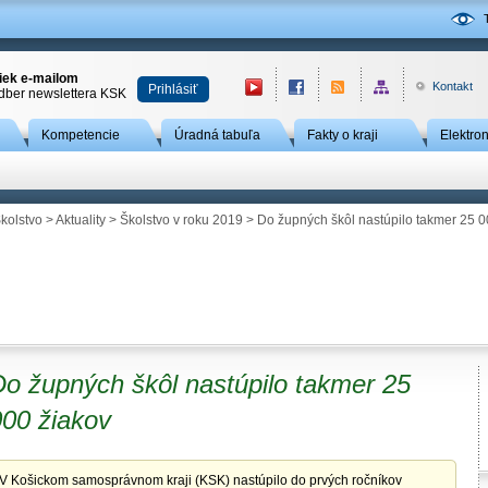
niek e-mailom
Kontakt
Prihlásiť
odber newslettera KSK
Kompetencie
Úradná tabuľa
Fakty o kraji
Elektro
kolstvo
>
Aktuality
>
Školstvo v roku 2019
> Do župných škôl nastúpilo takmer 25 0
Do župných škôl nastúpilo takmer 25
000 žiakov
V Košickom samosprávnom kraji (KSK) nastúpilo do prvých ročníkov