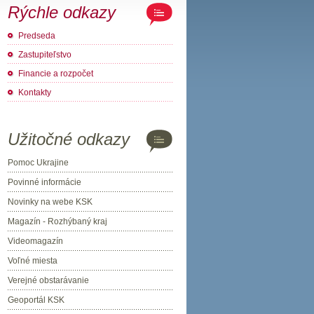
Rýchle odkazy
Predseda
Zastupiteľstvo
Financie a rozpočet
Kontakty
Užitočné odkazy
Pomoc Ukrajine
Povinné informácie
Novinky na webe KSK
Magazín - Rozhýbaný kraj
Videomagazín
Voľné miesta
Verejné obstarávanie
Geoportál KSK