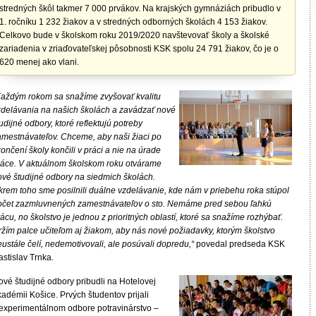
stredných škôl takmer 7 000 prvákov. Na krajských gymnáziách pribudlo v
1. ročníku 1 232 žiakov a v stredných odborných školách 4 153 žiakov.
Celkovo bude v školskom roku 2019/2020 navštevovať školy a školské
zariadenia v zriaďovateľskej pôsobnosti KSK spolu 24 791 žiakov, čo je o
620 menej ako vlani.
Každým rokom sa snažíme zvyšovať kvalitu
zdelávania na našich školách a zavádzať nové
udijné odbory, ktoré reflektujú potreby
amestnávateľov. Chceme, aby naši žiaci po
ončení školy končili v práci a nie na úrade
ráce. V aktuálnom školskom roku otvárame
ové študijné odbory na siedmich školách.
krem toho sme posilnili duálne vzdelávanie, kde nám v priebehu roka stúpol
očet zazmluvnených zamestnávateľov o sto. Nemáme pred sebou ľahkú
ácu, no školstvo je jednou z prioritných oblastí, ktoré sa snažíme rozhýbať.
ržím palce učiteľom aj žiakom, aby nás nové požiadavky, ktorým školstvo
ustále čelí, nedemotivovali, ale posúvali dopredu,“
povedal predseda KSK
stislav Trnka.
ové študijné odbory pribudli na Hotelovej
adémii Košice. Prvých študentov prijali
 experimentálnom odbore potravinárstvo –