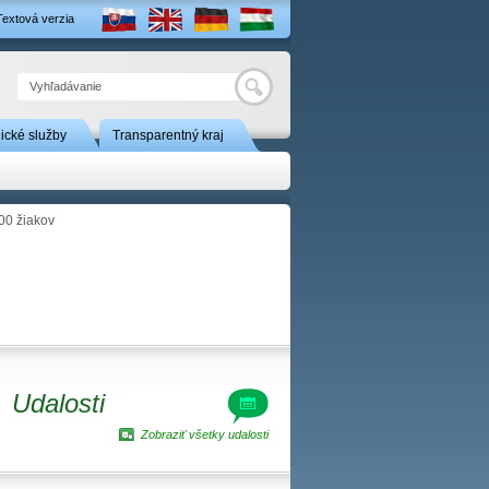
Textová verzia
Hľadať
nické služby
Transparentný kraj
00 žiakov
Udalosti
Zobraziť všetky udalosti