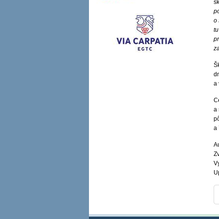
š
po
o 
t
p
z
Šk
d
a
C
a 
p
a 
A
Zv
V
U