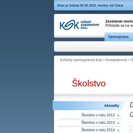
Dnes je Sobota 08.08.2026, meniny má Oskar
Zasielanie novi
Prihláste sa na 
Samospráva
Košický samosprávny kraj
>
Kompetencie
>
Š
Školstvo
Aktuality
Školstvo v roku 2012
Školstvo v roku 2013
Školstvo v roku 2014