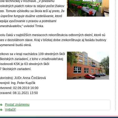
kole technickej v Rožňave.
„V priebehu
sledných piatich rokov tu stúpol počet žiakov
sto. Tomuto výsledku sa škola teší aj preto, že
u úspešne funguje duálne vzdelávanie, ktoré
repája vyučovanie s praxou a potrebami
amestnávateľov,“
uviedol Trnka.
olu čaká v najbližších mesiacoch rekonštrukcia odborných dielní, ktoré sú
nes v dezolátnom stave. Kraj v blízkej dobe zrekonštruuje aj fasádu budovy
 vymenené budú okná.
elkovo sa v kraji nachádza 109 stredných škôl
školských zariadení, z toho v zriaďovateľskej
ôsobnosti KSK je 63 stredných škôl
7 školských zariadení.
utor/zdroj: JUDr. Anna Činčárová
erejnil: Ing. Peter Kupčík
ytvorené: 02.09.2019 16:00
pravené: 08.11.2021 13:50
Poslať známemu
Vytlačiť