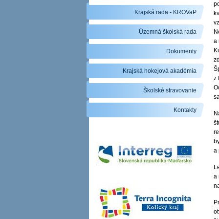
po
Krajská rada - KROVaP
k
v
Územná školská rada
N
a
K
Dokumenty
zd
Š
Krajská hokejová akadémia
z
O
Školské stravovanie
s
Kontakty
Na
š
r
by
a
L
a
n
P
ot