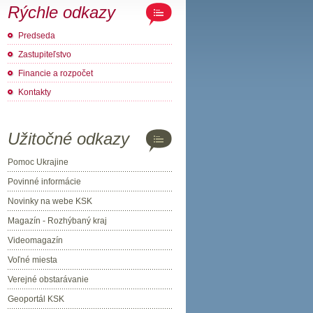
Rýchle odkazy
Predseda
Zastupiteľstvo
Financie a rozpočet
Kontakty
Užitočné odkazy
Pomoc Ukrajine
Povinné informácie
Novinky na webe KSK
Magazín - Rozhýbaný kraj
Videomagazín
Voľné miesta
Verejné obstarávanie
Geoportál KSK