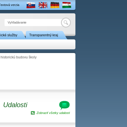
Textová verzia
Hľadať
nické služby
Transparentný kraj
historickú budovu školy
Udalosti
Zobraziť všetky udalosti