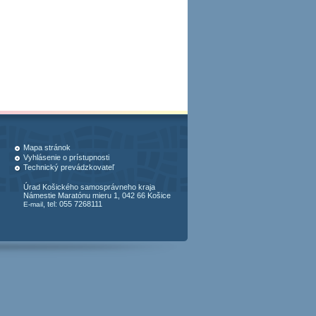
Mapa stránok
Vyhlásenie o prístupnosti
Technický prevádzkovateľ
Úrad Košického samosprávneho kraja
Námestie Maratónu mieru 1, 042 66 Košice
, tel: 055 7268111
E-mail