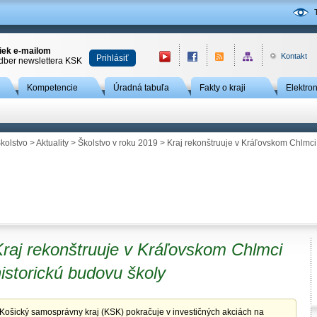
niek e-mailom
Kontakt
Prihlásiť
odber newslettera KSK
Kompetencie
Úradná tabuľa
Fakty o kraji
Elektro
kolstvo
>
Aktuality
>
Školstvo v roku 2019
> Kraj rekonštruuje v Kráľovskom Chlmci 
Kraj rekonštruuje v Kráľovskom Chlmci
istorickú budovu školy
Košický samosprávny kraj (KSK) pokračuje v investičných akciách na