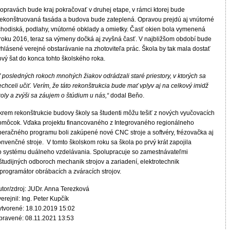
 opravách bude kraj pokračovať v druhej etape, v rámci ktorej bude
rekonštruovaná fasáda a budova bude zateplená. Opravou prejdú aj vnútorné
chodiská, podlahy, vnútorné obklady a omietky. Časť okien bola vymenená
 roku 2016, teraz sa výmeny dočká aj zvyšná časť. V najbližšom období bude
yhlásené verejné obstarávanie na zhotoviteľa prác. Škola by tak mala dostať
ový šat do konca tohto školského roka.
 posledných rokoch mnohých žiakov odrádzali staré priestory, v ktorých sa
chceli učiť. Verím, že táto rekonštrukcia bude mať vplyv aj na celkový imidž
koly a zvýši sa záujem o štúdium u nás,“
dodal Beňo.
krem rekonštrukcie budovy školy sa študenti môžu tešiť z nových vyučovacích
omôcok. Vďaka projektu financovaného z Integrovaného regionálneho
peračného programu boli zakúpené nové CNC stroje a softvéry, frézovačka aj
nvenčné stroje. V tomto školskom roku sa škola po prvý krát zapojila
o systému duálneho vzdelávania. Spolupracuje so zamestnávateľmi
študijných odboroch mechanik strojov a zariadení, elektrotechnik
programátor obrábacích a zváracích strojov.
utor/zdroj: JUDr. Anna Terezková
erejnil: Ing. Peter Kupčík
ytvorené: 18.10.2019 15:02
pravené: 08.11.2021 13:53