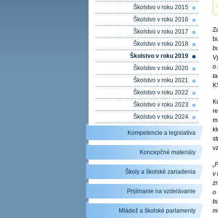
Školstvo v roku 2015
Školstvo v roku 2016
Z
Školstvo v roku 2017
b
Školstvo v roku 2018
bu
Školstvo v roku 2019
Vy
o
Školstvo v roku 2020
ta
Školstvo v roku 2021
K
Školstvo v roku 2022
K
Školstvo v roku 2023
r
Školstvo v roku 2024
mi
kt
Kompetencie a legislatíva
st
v
Koncepčné materiály
„P
Školy a školské zariadenia
v 
zr
Prijímanie na vzdelávanie
o
bu
Mládež a školské parlamenty
m