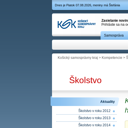
Dnes je Piatok 07.08.2026, meniny má Štefánia
Zasielanie novi
Prihláste sa na 
Samospráva
Košický samosprávny kraj
>
Kompetencie
>
Š
Školstvo
Aktuality
h
Školstvo v roku 2012
Školstvo v roku 2013
Školstvo v roku 2014