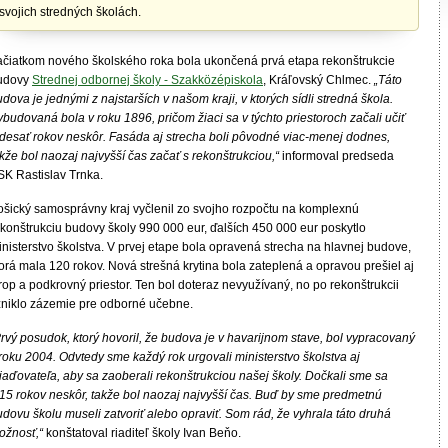
svojich stredných školách.
ačiatkom nového školského roka bola ukončená prvá etapa rekonštrukcie
udovy
Strednej odbornej školy - Szakközépiskola
, Kráľovský Chlmec.
„Táto
dova je jednými z najstarších v našom kraji, v ktorých sídli stredná škola.
budovaná bola v roku 1896, pričom žiaci sa v týchto priestoroch začali učiť
 desať rokov neskôr. Fasáda aj strecha boli pôvodné viac-menej dodnes,
kže bol naozaj najvyšší čas začať s rekonštrukciou,“
informoval predseda
SK Rastislav Trnka.
ošický samosprávny kraj vyčlenil zo svojho rozpočtu na komplexnú
ekonštrukciu budovy školy 990 000 eur, ďalších 450 000 eur poskytlo
nisterstvo školstva. V prvej etape bola opravená strecha na hlavnej budove,
orá mala 120 rokov. Nová strešná krytina bola zateplená a opravou prešiel aj
rop a podkrovný priestor. Ten bol doteraz nevyužívaný, no po rekonštrukcii
zniklo zázemie pre odborné učebne.
rvý posudok, ktorý hovoril, že budova je v havarijnom stave, bol vypracovaný
roku 2004. Odvtedy sme každý rok urgovali ministerstvo školstva aj
iaďovateľa, aby sa zaoberali rekonštrukciou našej školy. Dočkali sme sa
 15 rokov neskôr, takže bol naozaj najvyšší čas. Buď by sme predmetnú
dovu školu museli zatvoriť alebo opraviť. Som rád, že vyhrala táto druhá
ožnosť,“
konštatoval riaditeľ školy Ivan Beňo.