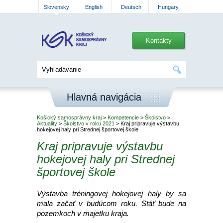
Slovensky
English
Deutsch
Hungary
Kontakty
Hlavná navigácia
Košický samosprávny kraj
>
Kompetencie
>
Školstvo
>
Aktuality
>
Školstvo v roku 2021
> Kraj pripravuje výstavbu
hokejovej haly pri Strednej športovej škole
Kraj pripravuje výstavbu
hokejovej haly pri Strednej
športovej škole
Výstavba tréningovej hokejovej haly by sa
mala začať v budúcom roku. Stáť bude na
pozemkoch v majetku kraja.