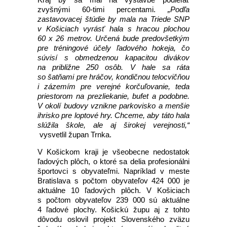
zvyšnými 60-timi percentami.
„Podľa
zastavovacej štúdie by mala na Triede SNP
v Košiciach vyrásť hala s hracou plochou
60 x 26 metrov. Určená bude predovšetkým
pre tréningové účely ľadového hokeja, čo
súvisí s obmedzenou kapacitou divákov
na približne 250 osôb. V hale sa ráta
so šatňami pre hráčov, kondičnou telocvičňou
i zázemím pre verejné korčuľovanie, teda
priestorom na prezliekanie, bufet a podobne.
V okolí budovy vznikne parkovisko a menšie
ihrisko pre loptové hry. Chceme, aby táto hala
slúžila škole, ale aj širokej verejnosti,“
vysvetlil župan Trnka.
V Košickom kraji je všeobecne nedostatok
ľadových plôch, o ktoré sa delia profesionálni
športovci s obyvateľmi. Napríklad v meste
Bratislava s počtom obyvateľov 424 000 je
aktuálne 10 ľadových plôch. V Košiciach
s počtom obyvateľov 239 000 sú aktuálne
4 ľadové plochy. Košickú župu aj z tohto
dôvodu oslovil projekt Slovenského zväzu