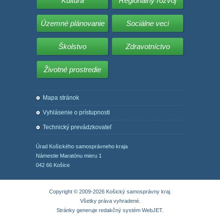
Kultúra
Regionálny rozvoj
Územné plánovanie
Sociálne veci
Školstvo
Zdravotníctvo
Životné prostredie
Mapa stránok
Vyhlásenie o prístupnosti
Technický prevádzkovateľ
Úrad Košického samosprávneho kraja
Námestie Maratónu mieru 1
042 66 Košice
Copyright © 2009-2026 Košický samosprávny kraj.
Všetky práva vyhradené.
Stránky generuje
redakčný systém WebJET
.