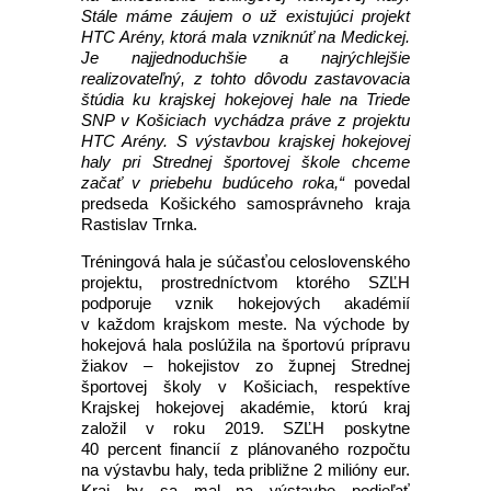
Stále máme záujem o už existujúci projekt
HTC Arény, ktorá mala vzniknúť na Medickej.
Je najjednoduchšie a najrýchlejšie
realizovateľný, z tohto dôvodu zastavovacia
štúdia ku krajskej hokejovej hale na Triede
SNP v Košiciach vychádza práve z projektu
HTC Arény. S výstavbou krajskej hokejovej
haly pri Strednej športovej škole chceme
začať v priebehu budúceho roka,“
povedal
predseda Košického samosprávneho kraja
Rastislav Trnka.
Tréningová hala je súčasťou celoslovenského
projektu, prostredníctvom ktorého SZĽH
podporuje vznik hokejových akadémií
v každom krajskom meste. Na východe by
hokejová hala poslúžila na športovú prípravu
žiakov – hokejistov zo župnej Strednej
športovej školy v Košiciach, respektíve
Krajskej hokejovej akadémie, ktorú kraj
založil v roku 2019. SZĽH poskytne
40 percent financií z plánovaného rozpočtu
na výstavbu haly, teda približne 2 milióny eur.
Kraj by sa mal na výstavbe podieľať