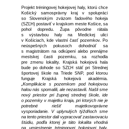
Projekt tréningovej hokejovej haly, ktorú chce
Košický samosprávny kraj v spolupráci
so Slovenským zväzom ľadového hokeja
(SZĽH) postaviť v krajskom meste Košice, sa
pohol dopredu. Župa pôvodne rátala
s výstavbou haly na Medickej ulici
v Košiciach, kde vlastní časť pozemkov. Po
neúspešných pokusoch dohodnúť sa
s magistrátom na odkúpení alebo prenájme
mestskej časti pozemku, sa rozhodla
pre zmenu lokality. Krajská hokejová hala
bude po dohode so SZĽH stáť pri Strednej
športovej škole na Triede SNP, pod ktorou
funguje Krajská hokejová akadémia.
„Komplikácie s pozemkom pod hokejovou
halou nás spomalili, ale nezastavili. Našli sme
nový priestor pri župnej strednej škole, ide
o pozemky v majetku kraja, pri ktorých nie je
potrebné riešiť majetkovoprávne
vysporiadanie. V uplynulých týždňoch sme
na tento priestor dali vypracovať zastavovaciu
štúdiu, podľa ktorej je táto lokalita vhodná
na umiestnenie tréningovej hokejovej haly.