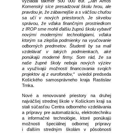
vyžiadal takmer 500 000 eur.
„Ján Amos
Komenský síce presadzoval školu hrou, ale
pravdou je, že zábavnejšie a s väčšou chuťou
sa učí v nových priestoroch. Je skvelou
správou, že vďaka finančným prostriedkom
z IROP sme mohli ďalšiu župnú školu vybaviť
novými modernými technológiami, vďaka
ktorým sa zlepšia podmienky na vyučovanie
odborných predmetov. Študenti by sa mali
vzdelávať v takých podmienkach, aké
ponúkajú moderné firmy. Som rád, že sa
naše župné školy neboja nových výziev
a využívajú možnosti financovania svojich
projektov aj z eurofondov,“
uviedol predseda
Košického samosprávneho kraja Rastislav
Trnka.
Nové a renovované priestory na druhej
najväčšej strednej škole v Košickom kraji sa
stali súčasťou Centra odborného vzdelávania
a prípravy pre automatizáciu, elektrotechniku
a informačné technológie, ktoré ponúkajú
možnosti špeciálnej odbornej prípravy
i ďalším stredným školám v pôsobnosti