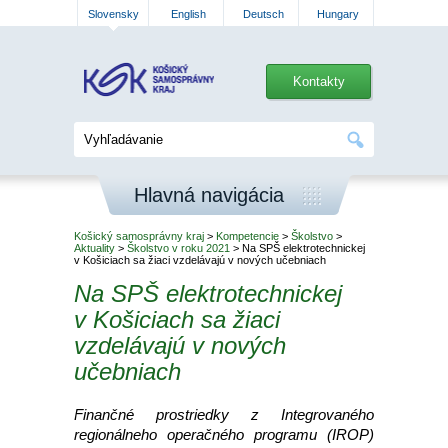
Slovensky
English
Deutsch
Hungary
Kontakty
Hlavná navigácia
Košický samosprávny kraj
>
Kompetencie
>
Školstvo
>
Aktuality
>
Školstvo v roku 2021
> Na SPŠ elektrotechnickej
v Košiciach sa žiaci vzdelávajú v nových učebniach
Na SPŠ elektrotechnickej
v Košiciach sa žiaci
vzdelávajú v nových
učebniach
Finančné prostriedky z Integrovaného
regionálneho operačného programu (IROP)