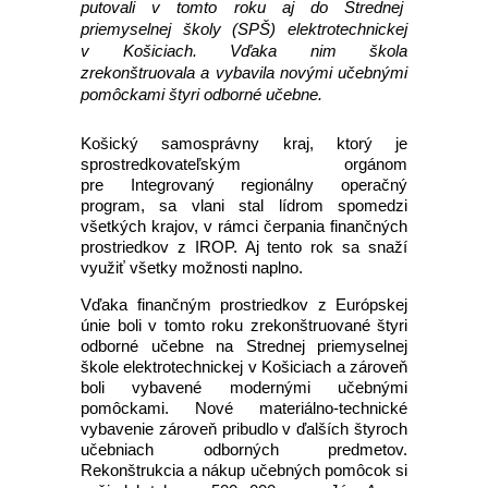
putovali v tomto roku aj do Strednej
priemyselnej školy (SPŠ) elektrotechnickej
v Košiciach. Vďaka nim škola
zrekonštruovala a vybavila novými učebnými
pomôckami štyri odborné učebne.
Košický samosprávny kraj, ktorý je
sprostredkovateľským orgánom
pre Integrovaný regionálny operačný
program, sa vlani stal lídrom spomedzi
všetkých krajov, v rámci čerpania finančných
prostriedkov z IROP. Aj tento rok sa snaží
využiť všetky možnosti naplno.
Vďaka finančným prostriedkov z Európskej
únie boli v tomto roku zrekonštruované štyri
odborné učebne na Strednej priemyselnej
škole elektrotechnickej v Košiciach a zároveň
boli vybavené modernými učebnými
pomôckami. Nové materiálno-technické
vybavenie zároveň pribudlo v ďalších štyroch
učebniach odborných predmetov.
Rekonštrukcia a nákup učebných pomôcok si