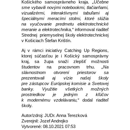
Košického samosprávneho kraja.
„Učebne
sme vybavili novými notebookmi, tlačiarňami,
vizualizérmi, interaktívnymi tabuľami aj
špeciálnymi meracími stolmi, ktoré slúžia
na vyučovanie predmetu elektrotechnické
meranie a elektrotechnika,“
informoval riaditeľ
Strednej priemyselnej školy elektrotechnickej
v Košiciach Štefan Krištín.
Aj v rámci iniciatívy Catching Up Regions,
ktorej súčasťou je i Košický samosprávny
kraj, sa župa snaží zlepšiť možnosti
študentov na pracovnom trhu.
„Na
slávnostnom otvorení priestorov sa
prezentovali aj vízie našej školy
pre zástupcov Európskej komisie a Svetovej
banky. Využitie všetkých možných
prostriedkov je jedným z kľúčov
k modernému vzdelávaniu,“
dodal riaditeľ
školy.
Autor/zdroj: JUDr. Anna Terezková
Zverejnil: Jozef Andrejko
Vytvorené: 08.10.2021 07:53