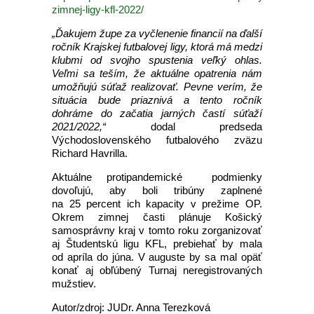
zimnej-ligy-kfl-2022/
„Ďakujem župe za vyčlenenie financií na ďalší
ročník Krajskej futbalovej ligy, ktorá má medzi
klubmi od svojho spustenia veľký ohlas.
Veľmi sa teším, že aktuálne opatrenia nám
umožňujú súťaž realizovať. Pevne verím, že
situácia bude priaznivá a tento ročník
dohráme do začatia jarných častí súťaží
2021/2022,“
dodal predseda
Východoslovenského futbalového zväzu
Richard Havrilla.
Aktuálne protipandemické podmienky
dovoľujú, aby boli tribúny zaplnené
na 25 percent ich kapacity v prežime OP.
Okrem zimnej časti plánuje Košický
samosprávny kraj v tomto roku zorganizovať
aj Študentskú ligu KFL, prebiehať by mala
od apríla do júna. V auguste by sa mal opäť
konať aj obľúbený Turnaj neregistrovaných
mužstiev.
Autor/zdroj: JUDr. Anna Terezková