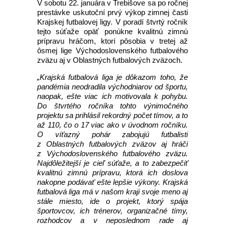
V sobotu 22. januára v Trebišove sa po ročnej
prestávke uskutoční prvý výkop zimnej časti
Krajskej futbalovej ligy. V poradí štvrtý ročník
tejto súťaže opäť ponúkne kvalitnú zimnú
prípravu hráčom, ktorí pôsobia v tretej až
ôsmej lige Východoslovenského futbalového
zväzu aj v Oblastných futbalových zväzoch.
„Krajská futbalová liga je dôkazom toho, že
pandémia neodradila východniarov od športu,
naopak, ešte viac ich motivovala k pohybu.
Do štvrtého ročníka tohto výnimočného
projektu sa prihlásil rekordný počet tímov, a to
až 110, čo o 17 viac ako v úvodnom ročníku.
O víťazný pohár zabojujú futbalisti
z Oblastných futbalových zväzov aj hráči
z Východoslovenského futbalového zväzu.
Najdôležitejší je cieľ súťaže, a to zabezpečiť
kvalitnú zimnú prípravu, ktorá ich doslova
nakopne podávať ešte lepšie výkony. Krajská
futbalová liga má v našom kraji svoje meno aj
stále miesto, ide o projekt, ktorý spája
športovcov, ich trénerov, organizačné tímy,
rozhodcov a v neposlednom rade aj