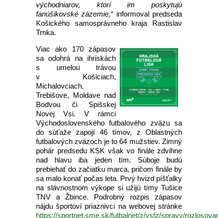
východniarov, ktorí im poskytujú
fanúšikovské zázemie,“
informoval predseda
Košického samosprávneho kraja Rastislav
Trnka.
Viac ako 170 zápasov
sa odohrá na ihriskách
s umelou trávou
v Košiciach,
Michalovciach,
Trebišove, Moldave nad
Bodvou či Spišskej
Novej Vsi. V rámci
Východoslovenského futbalového zväzu sa
do súťaže zapojí 46 tímov, z Oblastných
futbalových zväzoch je to 64 mužstiev. Zimný
pohár predsedu KSK však vo finále zdvihne
nad hlavu iba jeden tím. Súboje budú
prebiehať do začiatku marca, pričom finále by
sa malo konať počas leta. Prvý hvizd píšťalky
na slávnostnom výkope si užijú tímy Tušice
TNV a Žbince. Podrobný rozpis zápasov
nájdu športoví priaznivci na webovej stránke
https://sportnet.sme.sk/futbalnet/z/vsfz/spravy/rozlosova