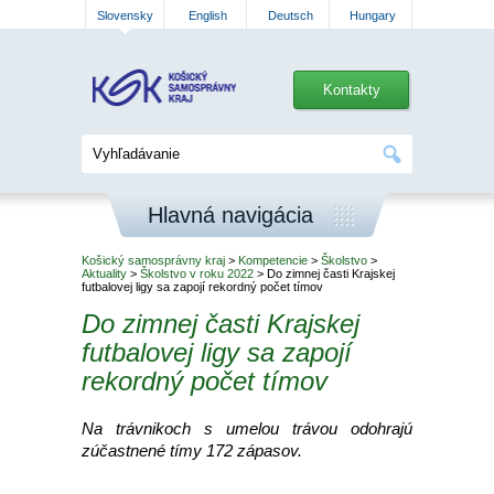
Slovensky
English
Deutsch
Hungary
Kontakty
Hlavná navigácia
Košický samosprávny kraj
>
Kompetencie
>
Školstvo
>
Aktuality
>
Školstvo v roku 2022
> Do zimnej časti Krajskej
futbalovej ligy sa zapojí rekordný počet tímov
Do zimnej časti Krajskej
futbalovej ligy sa zapojí
rekordný počet tímov
Na trávnikoch s umelou trávou odohrajú
zúčastnené tímy 172 zápasov.