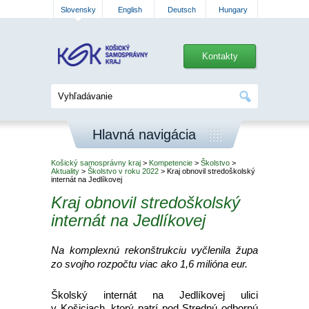
Slovensky
English
Deutsch
Hungary
Kontakty
Hlavná navigácia
Košický samosprávny kraj
>
Kompetencie
>
Školstvo
>
Aktuality
>
Školstvo v roku 2022
> Kraj obnovil stredoškolský
internát na Jedlíkovej
Kraj obnovil stredoškolský
internát na Jedlíkovej
Na komplexnú rekonštrukciu vyčlenila župa
zo svojho rozpočtu viac ako 1,6 milióna eur.
Školský internát na Jedlíkovej ulici
v Košiciach, ktorý patrí pod Strednú odbornú