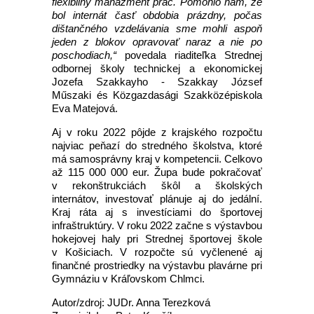
flexibilný manažment prác. Pomohlo nám, že
bol internát časť obdobia prázdny, počas
dištančného vzdelávania sme mohli aspoň
jeden z blokov opravovať naraz a nie po
poschodiach,“
povedala riaditeľka Strednej
odbornej školy technickej a ekonomickej
Jozefa Szakkayho - Szakkay József
Műszaki és Közgazdasági Szakközépiskola
Eva Matejová.
Aj v roku 2022 pôjde z krajského rozpočtu
najviac peňazí do stredného školstva, ktoré
má samosprávny kraj v kompetencii. Celkovo
až 115 000 000 eur. Župa bude pokračovať
v rekonštrukciách škôl a školských
internátov, investovať plánuje aj do jedální.
Kraj ráta aj s investíciami do športovej
infraštruktúry. V roku 2022 začne s výstavbou
hokejovej haly pri Strednej športovej škole
v Košiciach. V rozpočte sú vyčlenené aj
finančné prostriedky na výstavbu plavárne pri
Gymnáziu v Kráľovskom Chlmci.
Autor/zdroj: JUDr. Anna Terezková