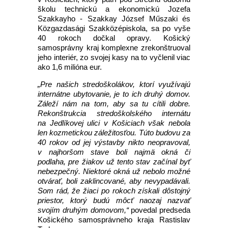
školu technickú a ekonomickú Jozefa
Szakkayho - Szakkay József Műszaki és
Közgazdasági Szakközépiskola, sa po vyše
40 rokoch dočkal opravy. Košický
samosprávny kraj komplexne zrekonštruoval
jeho interiér, zo svojej kasy na to vyčlenil viac
ako 1,6 milióna eur.
„Pre našich stredoškolákov, ktorí využívajú
internátne ubytovanie, je to ich druhý domov.
Záleží nám na tom, aby sa tu cítili dobre.
Rekonštrukcia stredoškolského internátu
na Jedlíkovej ulici v Košiciach však nebola
len kozmetickou záležitosťou. Túto budovu za
40 rokov od jej výstavby nikto neopravoval,
v najhoršom stave boli najmä okná či
podlaha, pre žiakov už tento stav začínal byť
nebezpečný. Niektoré okná už nebolo možné
otvárať, boli zaklincované, aby nevypadávali.
Som rád, že žiaci po rokoch získali dôstojný
priestor, ktorý budú môcť naozaj nazvať
svojím druhým domovom,“
povedal predseda
Košického samosprávneho kraja Rastislav