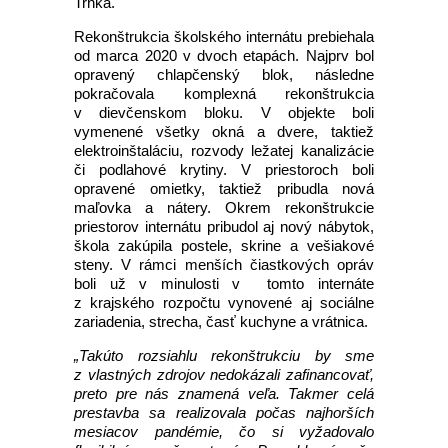
Trnka.
Rekonštrukcia školského internátu prebiehala
od marca 2020 v dvoch etapách. Najprv bol
opravený chlapčenský blok, následne
pokračovala komplexná rekonštrukcia
v dievčenskom bloku. V objekte boli
vymenené všetky okná a dvere, taktiež
elektroinštaláciu, rozvody ležatej kanalizácie
či podlahové krytiny. V priestoroch boli
opravené omietky, taktiež pribudla nová
maľovka a nátery. Okrem rekonštrukcie
priestorov internátu pribudol aj nový nábytok,
škola zakúpila postele, skrine a vešiakové
steny. V rámci menších čiastkových opráv
boli už v minulosti v tomto internáte
z krajského rozpočtu vynovené aj sociálne
zariadenia, strecha, časť kuchyne a vrátnica.
„Takúto rozsiahlu rekonštrukciu by sme
z vlastných zdrojov nedokázali zafinancovať,
preto pre nás znamená veľa. Takmer celá
prestavba sa realizovala počas najhorších
mesiacov pandémie, čo si vyžadovalo