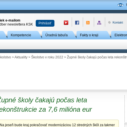
niek e-mailom
Kontakt
Prihlásiť
odber newslettera KSK
Kompetencie
Úradná tabuľa
Fakty o kraji
Elektro
kolstvo
>
Aktuality
>
Školstvo v roku 2022
> Župné školy čakajú počas leta rekonštr
upné školy čakajú počas leta
ekonštrukcie za 7,6 milióna eur
Na jeseň bude kraj pokračovať modernizáciou 12 stredných škôl za takmer