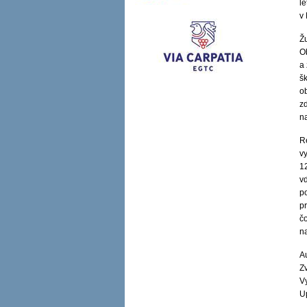
l
v
Ž
O
a
šk
o
z
n
R
v
1
v
p
p
č
n
Au
Zv
V
U