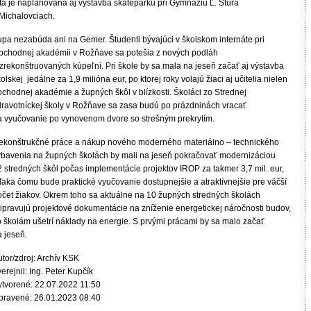
eta je naplánovaná aj výstavba skateparku pri Gymnáziu Ľ. Štúra
 Michalovciach.
upa nezabúda ani na Gemer. Študenti bývajúci v školskom internáte pri
bchodnej akadémii v Rožňave sa potešia z nových podláh
 zrekonštruovaných kúpeľní. Pri škole by sa mala na jeseň začať aj výstavba
olskej jedálne za 1,9 milióna eur, po ktorej roky volajú žiaci aj učitelia nielen
bchodnej akadémie a župných škôl v blízkosti. Školáci zo Strednej
dravotníckej školy v Rožňave sa zasa budú po prázdninách vracať
a vyučovanie po vynovenom dvore so strešným prekrytím.
ekonštrukčné práce a nákup nového moderného materiálno – technického
ybavenia na župných školách by mali na jeseň pokračovať modernizáciou
2 stredných škôl počas implementácie projektov IROP za takmer 3,7 mil. eur,
ďaka čomu bude praktické vyučovanie dostupnejšie a atraktívnejšie pre väčší
očet žiakov. Okrem toho sa aktuálne na 10 župných stredných školách
ripravujú projektové dokumentácie na zníženie energetickej náročnosti budov,
o školám ušetrí náklady na energie. S prvými prácami by sa malo začať
a jeseň.
tor/zdroj: Archív KSK
erejnil: Ing. Peter Kupčík
ytvorené: 22.07.2022 11:50
pravené: 26.01.2023 08:40