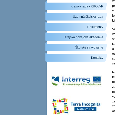
v
p
Krajská rada - KROVaP
v
le
Územná školská rada
L
Dokumenty
Vi
v
Krajská hokejová akadémia
s
N
Školské stravovanie
a
o
Kontakty
st
sa
N
te
ne
z
m
v
z
z
o