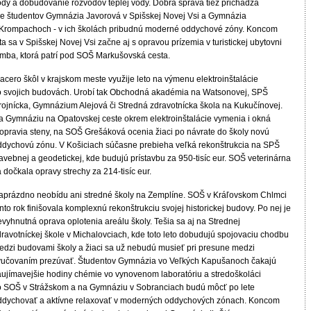
ody a dobudovanie rozvodov teplej vody. Dobrá správa tiež prichádza
re študentov Gymnázia Javorová v Spišskej Novej Vsi a Gymnázia
 Krompachoch - v ich školách pribudnú moderné oddychové zóny. Koncom
ta sa v Spišskej Novej Vsi začne aj s opravou prízemia v turistickej ubytovni
imba, ktorá patrí pod SOŠ Markušovská cesta.
acero škôl v krajskom meste využije leto na výmenu elektroinštalácie
o svojich budovách. Urobí tak Obchodná akadémia na Watsonovej, SPŠ
trojnícka, Gymnázium Alejová či Stredná zdravotnícka škola na Kukučínovej.
a Gymnáziu na Opatovskej ceste okrem elektroinštalácie vymenia i okná
 opravia steny, na SOŠ Grešáková ocenia žiaci po návrate do školy novú
ddychovú zónu. V Košiciach súčasne prebieha veľká rekonštrukcia na SPŠ
avebnej a geodetickej, kde budujú prístavbu za 950-tisíc eur. SOŠ veterinárna
 dočkala opravy strechy za 214-tisíc eur.
aprázdno neobídu ani stredné školy na Zemplíne. SOŠ v Kráľovskom Chlmci
nto rok finišovala komplexnú rekonštrukciu svojej historickej budovy. Po nej je
vyhnutná oprava oplotenia areálu školy. Tešia sa aj na Strednej
dravotníckej škole v Michalovciach, kde toto leto dobudujú spojovaciu chodbu
edzi budovami školy a žiaci sa už nebudú musieť pri presune medzi
yučovaním prezúvať. Študentov Gymnázia vo Veľkých Kapušanoch čakajú
aujímavejšie hodiny chémie vo vynovenom laboratóriu a stredoškoláci
o SOŠ v Strážskom a na Gymnáziu v Sobranciach budú môcť po lete
ddychovať a aktívne relaxovať v moderných oddychových zónach. Koncom