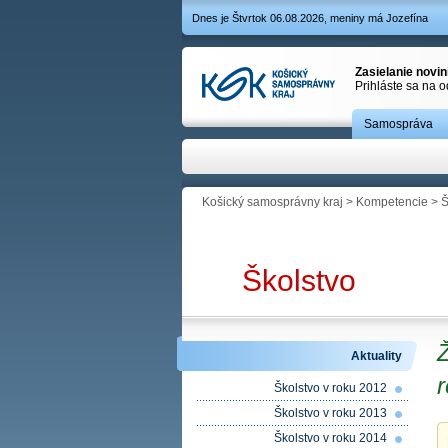
Dnes je Štvrtok 06.08.2026, meniny má Jozefína
Zasielanie novi
Prihláste sa na 
Samospráva
Košický samosprávny kraj
>
Kompetencie
>
Š
Školstvo
Ž
Aktuality
r
Školstvo v roku 2012
Školstvo v roku 2013
Školstvo v roku 2014