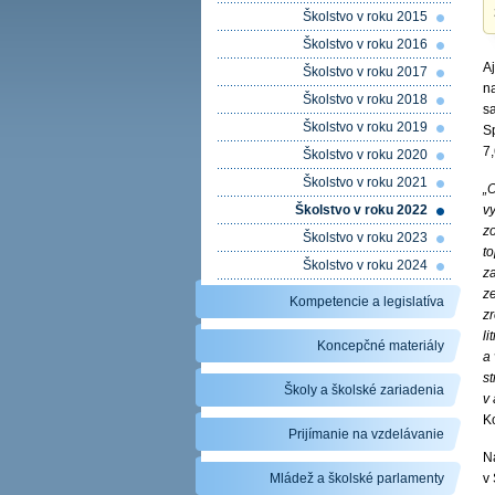
Školstvo v roku 2015
Školstvo v roku 2016
A
Školstvo v roku 2017
na
Školstvo v roku 2018
sa
Školstvo v roku 2019
S
7,
Školstvo v roku 2020
Školstvo v roku 2021
„
Školstvo v roku 2022
v
z
Školstvo v roku 2023
to
Školstvo v roku 2024
za
ze
Kompetencie a legislatíva
z
l
Koncepčné materiály
a
s
Školy a školské zariadenia
v
K
Prijímanie na vzdelávanie
N
Mládež a školské parlamenty
v