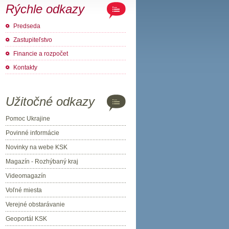
Rýchle odkazy
Predseda
Zastupiteľstvo
Financie a rozpočet
Kontakty
Užitočné odkazy
Pomoc Ukrajine
Povinné informácie
Novinky na webe KSK
Magazín - Rozhýbaný kraj
Videomagazín
Voľné miesta
Verejné obstarávanie
Geoportál KSK