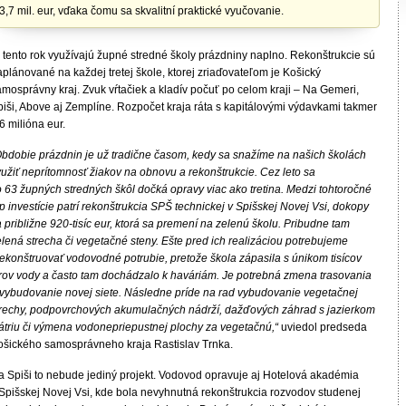
3,7 mil. eur, vďaka čomu sa skvalitní praktické vyučovanie.
j tento rok využívajú župné stredné školy prázdniny naplno. Rekonštrukcie sú
plánované na každej tretej škole, ktorej zriaďovateľom je Košický
mosprávny kraj. Zvuk vŕtačiek a kladív počuť po celom kraji – Na Gemeri,
piši, Above aj Zemplíne. Rozpočet kraja ráta s kapitálovými výdavkami takmer
6 milióna eur.
Obdobie prázdnin je už tradične časom, kedy sa snažíme na našich školách
yužiť neprítomnosť žiakov na obnovu a rekonštrukcie. Cez leto sa
o 63 župných stredných škôl dočká opravy viac ako tretina. Medzi tohtoročné
p investície patrí rekonštrukcia SPŠ technickej v Spišskej Novej Vsi, dokopy
 približne 920-tisíc eur, ktorá sa premení na zelenú školu. Pribudne tam
lená strecha či vegetačné steny. Ešte pred ich realizáciou potrebujeme
rekonštruovať vodovodné potrubie, pretože škola zápasila s únikom tisícov
itrov vody a často tam dochádzalo k haváriám. Je potrebná zmena trasovania
 vybudovanie novej siete. Následne príde na rad vybudovanie vegetačnej
trechy, podpovrchových akumulačných nádrží, dažďových záhrad s jazierkom
 átriu či výmena vodonepriepustnej plochy za vegetačnú,“
uviedol predseda
ošického samosprávneho kraja Rastislav Trnka.
a Spiši to nebude jediný projekt. Vodovod opravuje aj Hotelová akadémia
 Spišskej Novej Vsi, kde bola nevyhnutná rekonštrukcia rozvodov studenej