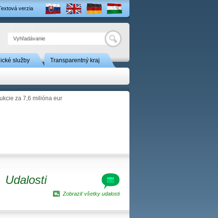
Textová verzia
Hľadať
nické služby
Transparentný kraj
ukcie za 7,6 milióna eur
Udalosti
Zobraziť všetky udalosti