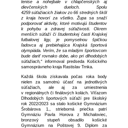
tenise a nohejbale v chlapčenských aj
dievčenských dueloch. Spolu
4259 súťažiacich žiakov zo 66 stredných škôl
z kraja hovorí za všetko. Župa sa snaží
podporovať aktivity, ktoré motivujú študentov
k pohybu a zdravej súťaživosti. Okrem
menších súťaží či študentskej časti Krajskej
futbalovej ligy, je pomyselnou špičkou
ľadovca aj prebiehajúca Krajská športová
olympiáda. Verím, že sa mladým športovcom
bude dariť rovnako dobe, ako pri dlhodobých
súťažiach,“
informoval predseda Košického
samosprávneho kraja Rastislav Trnka.
Každá škola získavala počas roka body
nielen za samotnú účasť na jednotlivých
súťažiach, ale aj za umiestnenia
v regionálnych či finálových kolách. Víťazom
Dlhodobých športových súťaží pre školský
rok 2022/2023 sa stalo košické Gymnázium
Šrobárova 1., strieborná priečka patrí
Gymnáziu Pavla Horova z Michaloviec,
bronzový stupeň obsadilo košické
Gymnázium na Poštovej 9. Diplom za