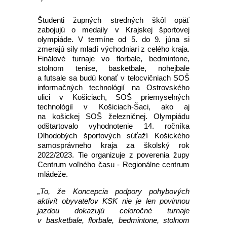
Študenti župných stredných škôl opäť
zabojujú o medaily v Krajskej športovej
olympiáde. V termíne od 5. do 9. júna si
zmerajú sily mladí východniari z celého kraja.
Finálové turnaje vo florbale, bedmintone,
stolnom tenise, basketbale, nohejbale
a futsale sa budú konať v telocvičniach SOŠ
informačných technológií na Ostrovského
ulici v Košiciach, SOŠ priemyselných
technológií v Košiciach-Šaci, ako aj
na košickej SOŠ železničnej. Olympiádu
odštartovalo vyhodnotenie 14. ročníka
Dlhodobých športových súťaží Košického
samosprávneho kraja za školský rok
2022/2023. Tie organizuje z poverenia župy
Centrum voľného času - Regionálne centrum
mládeže.
„To, že Koncepcia podpory pohybových
aktivít obyvateľov KSK nie je len povinnou
jazdou dokazujú celoročné turnaje
v basketbale, florbale, bedmintone, stolnom