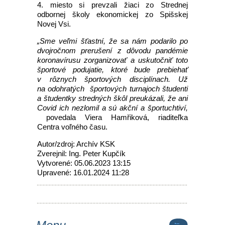
4. miesto si prevzali žiaci zo Strednej
odbornej školy ekonomickej zo Spišskej
Novej Vsi.
„Sme veľmi šťastní, že sa nám podarilo po
dvojročnom prerušení z dôvodu pandémie
koronavírusu zorganizovať a uskutočniť toto
športové podujatie, ktoré bude prebiehať
v rôznych športových disciplínach. Už
na odohratých športových turnajoch študenti
a študentky stredných škôl preukázali, že ani
Covid ich nezlomil a sú akční a športuchtiví,
povedala Viera Hamřiková, riaditeľka
Centra voľného času.
Autor/zdroj: Archív KSK
Zverejnil: Ing. Peter Kupčík
Vytvorené: 05.06.2023 13:15
Upravené: 16.01.2024 11:28