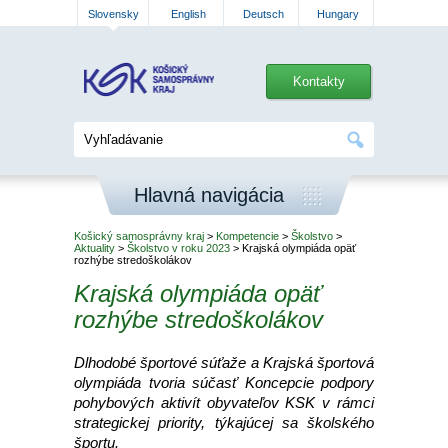
Slovensky
English
Deutsch
Hungary
Kontakty
Hlavná navigácia
Košický samosprávny kraj
>
Kompetencie
>
Školstvo
>
Aktuality
>
Školstvo v roku 2023
> Krajská olympiáda opäť
rozhýbe stredoškolákov
Krajská olympiáda opäť
rozhýbe stredoškolákov
Dlhodobé športové súťaže a Krajská športová
olympiáda tvoria súčasť Koncepcie podpory
pohybových aktivít obyvateľov KSK v rámci
strategickej priority, týkajúcej sa školského
športu.