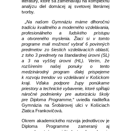
literatúry, ktoré sa zameriavajú na komplexnú
analýzu diel domácej aj svetovej literárnej
tvorby.
„Na našom Gymnáziu máme dlhoročnú
tradíciu kvalitného a moderného vzdelávania,
profesionálneho a ľudského prístupu
a otvoreného myslenia. Žiaci si v tomto
programe mali možnosť vybrať 6 povinných
predmetov zo šiestich vzdelávacích oblastí,
z toho 3 predmety na štandardnej úrovni (SL)
a 3 na vyššej úrovni (HL). Verím, že
rozšírením našej ponuky o tento
medzinárodný program ďalej prispejeme
k rozvoju trendov vo vzdelávaní v Košickom
kraji. Vďaka podpore župy ponúkame
priestory a technické vybavenie, ktoré spĺňajú
náročné podmienky pre autorizáciu školy
pre Diploma Programme,“
uviedla riaditeľka
Gymnázia na Šrobárovej ulici v Košiciach
Zlatica Frankovičová.
Okrem akademického rozvoja jednotlivcov je
Diploma Programme zameraný aj