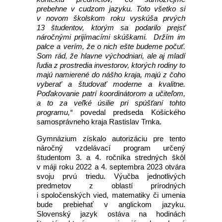
prebehne v cudzom jazyku. Toto všetko si
v novom školskom roku vyskúša prvých
13 študentov, ktorým sa podarilo prejsť
náročnými prijímacími skúškami. Držím im
palce a verím, že o nich ešte budeme počuť.
Som rád, že hlavne východniari, ale aj mladí
ľudia z prostredia investorov, ktorých rodiny to
majú namierené do nášho kraja, majú z čoho
vyberať a študovať moderne a kvalitne.
Poďakovanie patrí koordinátorom a učiteľom,
a to za veľké úsilie pri spúšťaní tohto
programu,“
povedal predseda Košického
samosprávneho kraja Rastislav Trnka.
Gymnázium získalo autorizáciu pre tento
náročný vzdelávací program určený
študentom 3. a 4. ročníka stredných škôl
v máji roku 2022 a 4. septembra 2023 otvára
svoju prvú triedu. Výučba jednotlivých
predmetov z oblastí prírodných
i spoločenských vied, matematiky či umenia
bude prebiehať v anglickom jazyku.
Slovenský jazyk ostáva na hodinách