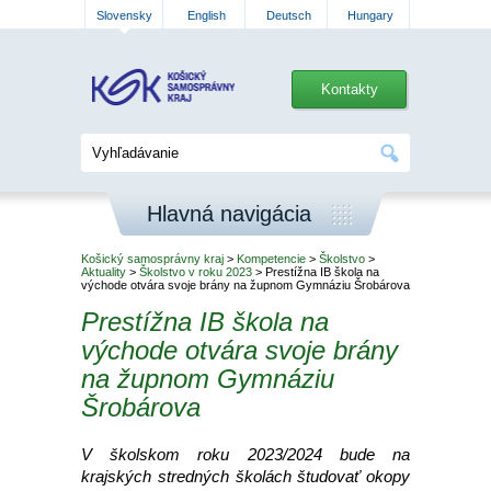
Slovensky
English
Deutsch
Hungary
Kontakty
Hlavná navigácia
Košický samosprávny kraj
>
Kompetencie
>
Školstvo
>
Aktuality
>
Školstvo v roku 2023
> Prestížna IB škola na
východe otvára svoje brány na župnom Gymnáziu Šrobárova
Prestížna IB škola na
východe otvára svoje brány
na župnom Gymnáziu
Šrobárova
V školskom roku 2023/2024 bude na
krajských stredných školách študovať okopy