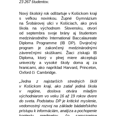
23 267 študentov.
Nový školský rok odštartuje v Košickom kraji
s veľkou novinkou. Župné Gymnázium
na Šrobárovej ulici v Košiciach, ako prvá
škola na východnom Slovensku, otvorí
od septembra svoje brány aj študentom
medzinárodného International Baccalaureate
Diploma Programme (IB DP). Dvojročný
program je zakončený medzinárodnými
záverečnými skúškami. Žiaci získajú IB
Diploma, ktorý v plnej miere akceptujú
univerzity a vysoké školy doma aj za
hranicami, ako napríklad Harvard, Princeton,
Oxford či Cambridge.
„Jedna z najstarších stredných škôl
v Košickom kraji, ako zatiaľ jediná škola
v regióne, doslova otvára mladým
východniarom vo veku 16 až 19 rokov dvere
do sveta. Podstatou DP je kritické myslenie,
vedomostný rozvoj na základe bádateľského
prístupu k informáciám, analýza a pochopenie
kontextu predmetov, čo samozrejme