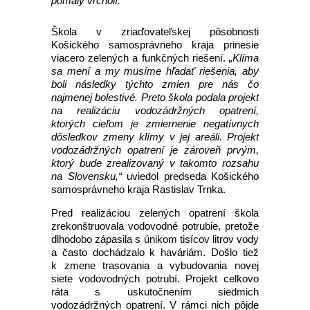
pomaly vrcholí.
Škola v zriaďovateľskej pôsobnosti
Košického samosprávneho kraja prinesie
viacero zelených a funkčných riešení.
„Klíma
sa mení a my musíme hľadať riešenia, aby
boli následky týchto zmien pre nás čo
najmenej bolestivé. Preto škola podala projekt
na realizáciu vodozádržných opatrení,
ktorých cieľom je zmiernenie negatívnych
dôsledkov zmeny klímy v jej areáli. Projekt
vodozádržných opatrení je zároveň prvým,
ktorý bude zrealizovaný v takomto rozsahu
na Slovensku,“
uviedol predseda Košického
samosprávneho kraja Rastislav Trnka.
Pred realizáciou zelených opatrení škola
zrekonštruovala vodovodné potrubie, pretože
dlhodobo zápasila s únikom tisícov litrov vody
a často dochádzalo k haváriám. Došlo tiež
k zmene trasovania a vybudovania novej
siete vodovodných potrubí. Projekt celkovo
ráta s uskutočnením siedmich
vodozádržných opatrení. V rámci nich pôjde