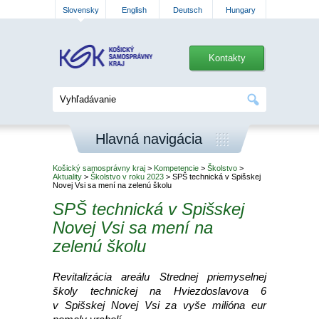
Slovensky
English
Deutsch
Hungary
Kontakty
Hlavná navigácia
Košický samosprávny kraj
>
Kompetencie
>
Školstvo
>
Aktuality
>
Školstvo v roku 2023
> SPŠ technická v Spišskej
Novej Vsi sa mení na zelenú školu
SPŠ technická v Spišskej
Novej Vsi sa mení na
zelenú školu
Revitalizácia areálu Strednej priemyselnej
školy technickej na Hviezdoslavova 6
v Spišskej Novej Vsi za vyše milióna eur