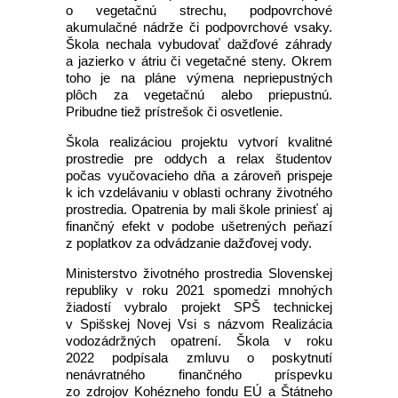
o vegetačnú strechu, podpovrchové
akumulačné nádrže či podpovrchové vsaky.
Škola nechala vybudovať dažďové záhrady
a jazierko v átriu či vegetačné steny. Okrem
toho je na pláne výmena nepriepustných
plôch za vegetačnú alebo priepustnú.
Pribudne tiež prístrešok či osvetlenie.
Škola realizáciou projektu vytvorí kvalitné
prostredie pre oddych a relax študentov
počas vyučovacieho dňa a zároveň prispeje
k ich vzdelávaniu v oblasti ochrany životného
prostredia. Opatrenia by mali škole priniesť aj
finančný efekt v podobe ušetrených peňazí
z poplatkov za odvádzanie dažďovej vody.
Ministerstvo životného prostredia Slovenskej
republiky v roku 2021 spomedzi mnohých
žiadostí vybralo projekt SPŠ technickej
v Spišskej Novej Vsi s názvom Realizácia
vodozádržných opatrení. Škola v roku
2022 podpísala zmluvu o poskytnutí
nenávratného finančného príspevku
zo zdrojov Kohézneho fondu EÚ a Štátneho