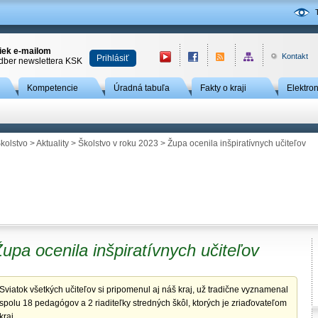
niek e-mailom
Kontakt
Prihlásiť
odber newslettera KSK
Kompetencie
Úradná tabuľa
Fakty o kraji
Elektro
kolstvo
>
Aktuality
>
Školstvo v roku 2023
> Župa ocenila inšpiratívnych učiteľov
upa ocenila inšpiratívnych učiteľov
Sviatok všetkých učiteľov si pripomenul aj náš kraj, už tradične vyznamenal
spolu 18 pedagógov a 2 riaditeľky stredných škôl, ktorých je zriaďovateľom
kraj.