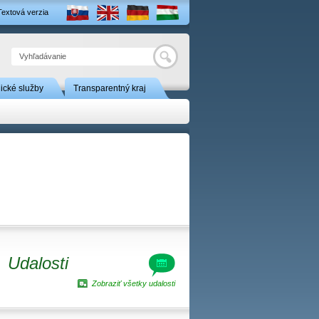
Textová verzia
Hľadať
nické služby
Transparentný kraj
Udalosti
Zobraziť všetky udalosti