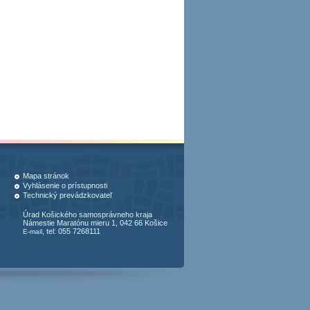
Mapa stránok
Vyhlásenie o prístupnosti
Technický prevádzkovateľ
Úrad Košického samosprávneho kraja
Námestie Maratónu mieru 1, 042 66 Košice
, tel: 055 7268111
E-mail