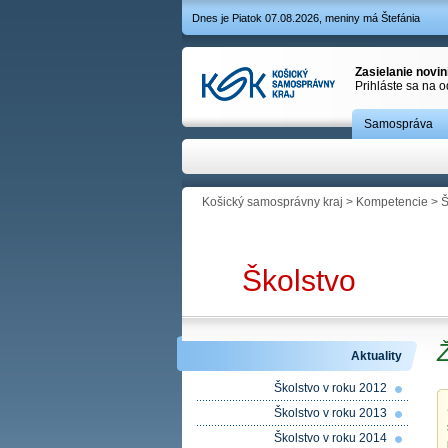
Dnes je Piatok 07.08.2026, meniny má Štefánia
Zasielanie novi
Prihláste sa na 
Samospráva
Košický samosprávny kraj
>
Kompetencie
>
Š
Školstvo
Ž
Aktuality
Školstvo v roku 2012
Školstvo v roku 2013
Školstvo v roku 2014