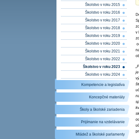
Školstvo v roku 2015
Školstvo v roku 2016
D
Školstvo v roku 2017
S
z
Školstvo v roku 2018
v 
Školstvo v roku 2019
z
Školstvo v roku 2020
od
na
Školstvo v roku 2021
o
Školstvo v roku 2022
„P
Školstvo v roku 2023
je
Školstvo v roku 2024
v
š
Kompetencie a legislatíva
uč
n
Koncepčné materiály
s
k
Školy a školské zariadenia
s
oc
Prijímanie na vzdelávanie
u
p
Mládež a školské parlamenty