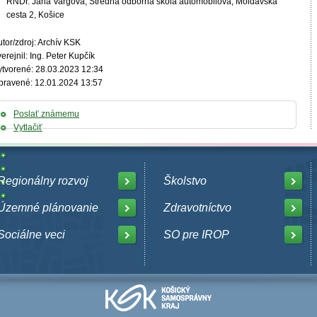
RNDr. Jana Vargová, Stredná odborná škola automobilová, Moldavská
cesta 2, Košice
tor/zdroj: Archív KSK
erejnil: Ing. Peter Kupčík
ytvorené: 28.03.2023 12:34
pravené: 12.01.2024 13:57
Poslať známemu
Vytlačiť
Regionálny rozvoj
Školstvo
Územné plánovanie
Zdravotníctvo
Sociálne veci
SO pre IROP