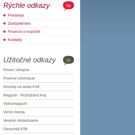
Rýchle odkazy
Predseda
Zastupiteľstvo
Financie a rozpočet
Kontakty
Užitočné odkazy
Pomoc Ukrajine
Povinné informácie
Novinky na webe KSK
Magazín - Rozhýbaný kraj
Videomagazín
Voľné miesta
Verejné obstarávanie
Geoportál KSK