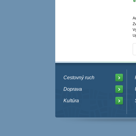
Au
Zv
V
U
Cestovný ruch
Doprava
Kultúra