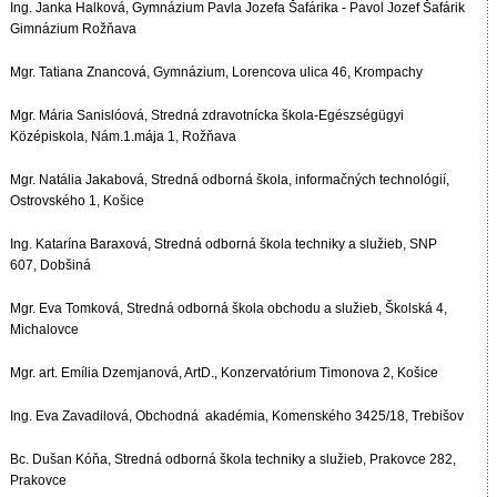
Ing. Janka Halková, Gymnázium Pavla Jozefa Šafárika - Pavol Jozef Šafárik
Gimnázium Rožňava
Mgr. Tatiana Znancová, Gymnázium, Lorencova ulica 46, Krompachy
Mgr. Mária Sanislóová, Stredná zdravotnícka škola-Egészségügyi
Középiskola, Nám.1.mája 1, Rožňava
Mgr. Natália Jakabová, Stredná odborná škola, informačných technológií,
Ostrovského 1, Košice
Ing. Katarína Baraxová, Stredná odborná škola techniky a služieb, SNP
607, Dobšiná
Mgr. Eva Tomková, Stredná odborná škola obchodu a služieb, Školská 4,
Michalovce
Mgr. art. Emília Dzemjanová, ArtD., Konzervatórium Timonova 2, Košice
Ing. Eva Zavadilová, Obchodná akadémia, Komenského 3425/18, Trebišov
Bc. Dušan Kóňa, Stredná odborná škola techniky a služieb, Prakovce 282,
Prakovce