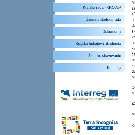
M
Krajská rada - KROVaP
z
s
Územná školská rada
a
do
sl
Dokumenty
vz
n
Krajská hokejová akadémia
kt
č
Školské stravovanie
pa
k 
Kontakty
dv
b
O
a 
Z