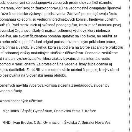
edzi ocenenými sú pedagógovia viacerých predmetov zo škôl rôzneho
amerania, ktorí svojich žiakov pripravujú na vedomostné olympiády, športové
úťaže či umelecké výstavy a predstavenia. Zároveň prezentujú svoju školu
 pomáhajú kolegom, sú vedúcimi predmetových komisií, triednymi učiteľmi,
učujú. Patrí medzi nich aj skúsená pedagogička, ktorá je tiež autorkou prvej
ovenskej Organovej školy či majster odbornej výchovy, ktorý nielenže
deláva, ale svojim študentom pomáha uplatniť sa i po škole, no obrátiť sa
a neho môžu aj pri hľadaní brigád počas prázdnin. Iným príkladom práce,
orá prináša úžitok, je učiteľka, ktorá sa podieľa na tvorbe zadaní pre praktickú
asť odbornej zložky maturitných skúšok z účtovníctva. Ocenenie zaslúžene
trí aj pani vychovávateľke, ktorá žiakov bývajúcich na internáte vedie
pomoci v rámci charity. Za profesionálne vedenie školy župa ocenila aj
ojicu riaditeliek. Zaslúžili sa o modernizácie učební či projekt, ktorý v rámci
io pestovania na Slovensku nemá obdobu.
cenených navrhla výberová komisia zložená z pedagógov, študentov
vedenia školy.
oznam ocenených učiteľov:
Mgr. Ildikó Gáspár, Gymnázium, Opatovská cesta 7, Košice
RNDr. Ivan Brovko, CSc., Gymnázium, Školská 7, Spišská Nová Ves