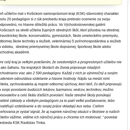
eň učiteľov mal v Košickom samosprávnom kraji (KSK) slávnostný charakter.
polu 20 pedagógov si z rúk predsedu kraja prebralo ocenenie za svoju
odpovednú, no hlavne dôležitú prácu. Vo Východoslovenskej galérii
Košiciach sa stretli učitelia župných stredných škôl, ktorí pôsobia na strednej
dravotníckej škole, konzervatóriu, gymnáziách, škole umeleckého priemyslu,
bornej škole techniky a služieb, veterinárnej či poľnohospodárstva a služieb
 vidieku, strednej priemyselnej škole dopravnej, športovej škole alebo
bchodnej akadémii.
re celý kraj je veľkým potešením, že svedomitých a progresívnych učiteľov nie
 ako šafranu. Na krajských školách do života pripravuje mladých
ýchodniarov viac ako 2 590 pedagógov. Každý z nich je výnimočný a svojim
tudentom odovzdáva vzdelanie a hlavne hodnoty. Nájdu sa medzi nimi
itelia, vychovávatelia aj majstri odbornej výchovy, ktorí deň, čo deň pripravujú
a svoje povolanie budúcich lekárov, barmanov, vedcov, technikov, možno
pisovateľov a celú škálu ďalších povolaní. Naše stredné školy ponúkajú
valitné základy a všetkým pedagógom za to patrí veľké poďakovanie, lebo
kvalitňujú vzdelávanie a do svojej práce vkladajú kus seba. Cieľom
eňovania je vyslať signál, že aj napriek náročnej situácii v školstve si našich
čiteľov vážime, vidíme ich náročnú prácu a chceme ich motivovať, “
povedal
redseda KSK Rastislav Trnka.