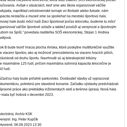
Naša škola má peknú telocvičňu, ktorá slúži žiakom SOŠ ekonomickej počas
yučovania. Avšak v situáciách, keď sme ako škola organizovali väčšie
dujatia, napríklad celoslovenské turnaje vo florbale alebo futsale, nám
apacita nestačila a museli sme sa spoliehať na mestskú športovú halu.
 novej hale budú môcť naši žiaci športovať počas telocviku, budeme tu môcť
ganizovať väčšie športové súťaže a taktiež poslúži aj verejnosti a športovým
lubom na Spiši,“
povedala riaditeľka SOŠ ekonomickej, Stojan 1 Andrea
vdijová.
ok B bude tvoriť hracia plocha ihriska, ktoré poskytne multifunkčné využitie
e viacero športov, ako aj možnosť prerozdelenia na viacero hracích plôch,
závislosti od druhu športu. Navrhnuté sú aj teleskopické tribúny
re maximálne 125 ľudí, pričom maximálna súhrnná kapacita telocvične je
0 ľudí.
účasťou haly bude priľahlé parkovisko. Dodávateľ stavby už vypracoval
okumentáciu, potrebnú pre stavebné konanie. Začiatku výstavby predchádzali
ípravné práce ako prekládka inžinierskych sietí a terénne úpravy. Nová hala
y mala byť hotová v decembri 2023.
tor/zdroj: Archív KSK
erejnil: Ing. Peter Kupčík
ytvorené: 06.09.2023 13:30