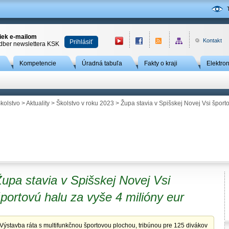
niek e-mailom
Kontakt
Prihlásiť
odber newslettera KSK
Kompetencie
Úradná tabuľa
Fakty o kraji
Elektro
kolstvo
>
Aktuality
>
Školstvo v roku 2023
> Župa stavia v Spišskej Novej Vsi športo
upa stavia v Spišskej Novej Vsi
portovú halu za vyše 4 milióny eur
Výstavba ráta s multifunkčnou športovou plochou, tribúnou pre 125 divákov