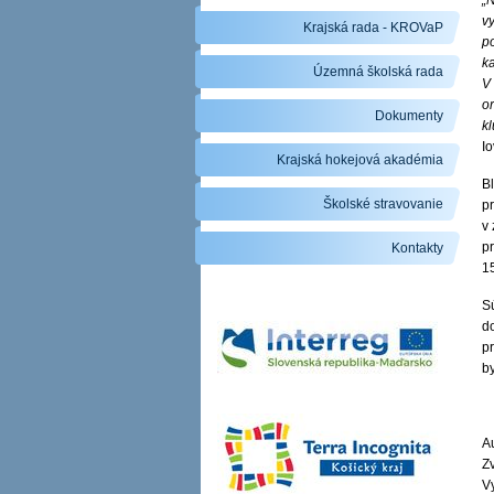
„
v
Krajská rada - KROVaP
po
k
Územná školská rada
V
or
Dokumenty
k
Io
Krajská hokejová akadémia
Bl
Školské stravovanie
pr
v 
p
Kontakty
15
S
d
pr
b
Au
Zv
V