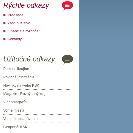
Rýchle odkazy
Predseda
Zastupiteľstvo
Financie a rozpočet
Kontakty
Užitočné odkazy
Pomoc Ukrajine
Povinné informácie
Novinky na webe KSK
Magazín - Rozhýbaný kraj
Videomagazín
Voľné miesta
Verejné obstarávanie
Geoportál KSK