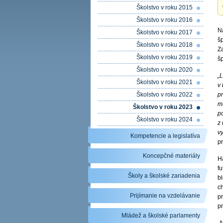
Školstvo v roku 2015
Školstvo v roku 2016
Na
Školstvo v roku 2017
šp
Školstvo v roku 2018
Za
Školstvo v roku 2019
š
Školstvo v roku 2020
„L
Školstvo v roku 2021
v 
Školstvo v roku 2022
p
mu
Školstvo v roku 2023
p
Školstvo v roku 2024
z
v
Kompetencie a legislatíva
p
Koncepčné materiály
Ha
fu
Školy a školské zariadenia
b
c
Prijímanie na vzdelávanie
p
pr
Mládež a školské parlamenty