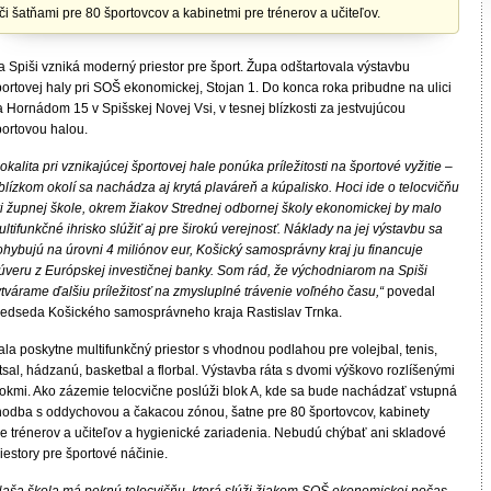
či šatňami pre 80 športovcov a kabinetmi pre trénerov a učiteľov.
 Spiši vzniká moderný priestor pre šport. Župa odštartovala výstavbu
ortovej haly pri SOŠ ekonomickej, Stojan 1. Do konca roka pribudne na ulici
 Hornádom 15 v Spišskej Novej Vsi, v tesnej blízkosti za jestvujúcou
portovou halou.
okalita pri vznikajúcej športovej hale ponúka príležitosti na športové vyžitie –
blízkom okolí sa nachádza aj krytá plaváreň a kúpalisko. Hoci ide o telocvičňu
ri župnej škole, okrem žiakov Strednej odbornej školy ekonomickej by malo
ltifunkčné ihrisko slúžiť aj pre širokú verejnosť. Náklady na jej výstavbu sa
ohybujú na úrovni 4 miliónov eur, Košický samosprávny kraj ju financuje
 úveru z Európskej investičnej banky. Som rád, že východniarom na Spiši
ytvárame ďalšiu príležitosť na zmysluplné trávenie voľného času,“
povedal
redseda Košického samosprávneho kraja Rastislav Trnka.
la poskytne multifunkčný priestor s vhodnou podlahou pre volejbal, tenis,
tsal, hádzanú, basketbal a florbal. Výstavba ráta s dvomi výškovo rozlíšenými
lokmi. Ako zázemie telocvične poslúži blok A, kde sa bude nachádzať vstupná
hodba s oddychovou a čakacou zónou, šatne pre 80 športovcov, kabinety
re trénerov a učiteľov a hygienické zariadenia. Nebudú chýbať ani skladové
iestory pre športové náčinie.