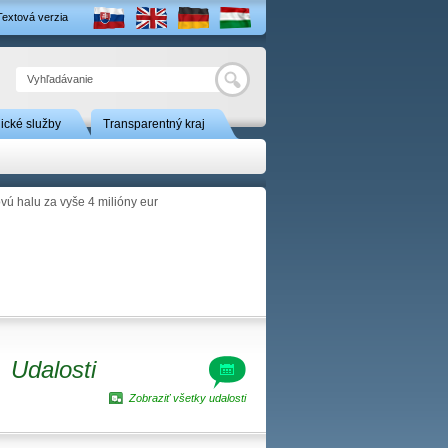
Textová verzia
Hľadať
nické služby
Transparentný kraj
vú halu za vyše 4 milióny eur
Udalosti
Zobraziť všetky udalosti