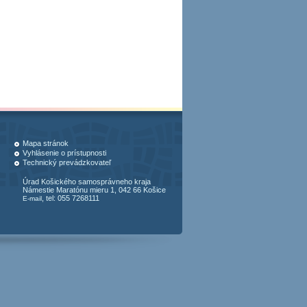
Mapa stránok
Vyhlásenie o prístupnosti
Technický prevádzkovateľ
Úrad Košického samosprávneho kraja
Námestie Maratónu mieru 1, 042 66 Košice
, tel: 055 7268111
E-mail