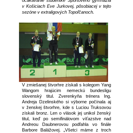
očakávanie študentke Športového gymnázia
v Košiciach Eve Jurkovej, pôsobiacej v tejto
sezóne v extraligových Topoľčanoch.
V zmiešanej štvorhre získali s kolegom Yang
Wangom hrajúcim nemeckú bundesligu
slovenský titul. Zverenkyňa trénera Ing.
Andreja Dzelinského si výborne počínala aj
v ženskej štvorhre, kde s Luciou Truksovou
získali bronz. Len o vlások jej unikol ženský
titul, keď po semifinálovom víťazstve nad
Andreou Daubnerovou podľahla vo finále
Barbore Balážovej. „Všetci máme z troch