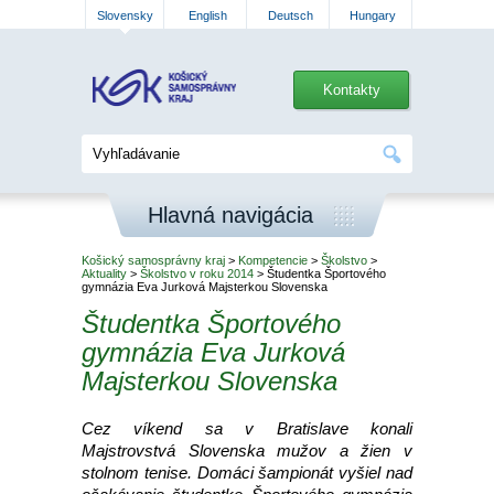
Slovensky
English
Deutsch
Hungary
Kontakty
Hlavná navigácia
Košický samosprávny kraj
>
Kompetencie
>
Školstvo
>
Aktuality
>
Školstvo v roku 2014
> Študentka Športového
gymnázia Eva Jurková Majsterkou Slovenska
Študentka Športového
gymnázia Eva Jurková
Majsterkou Slovenska
Cez víkend sa v Bratislave konali
Majstrovstvá Slovenska mužov a žien v
stolnom tenise. Domáci šampionát vyšiel nad