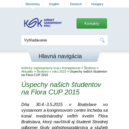
Slovensky
English
Deutsch
Hungary
Kontakty
Hlavná navigácia
Košický samosprávny kraj
>
Kompetencie
>
Školstvo
>
Aktuality
>
Školstvo v roku 2015
> Úspechy našich študentov
na Flora CUP 2015
Úspechy našich študentov
na Flora CUP 2015
Dňa 30.4.-3.5.2015 v Bratislave vo
výstavnom a kongresovom centre Incheba sa
konal medzinárodný veľtrh kvetín Flóra
Bratislava, ktorý navštívili aj študenti Strednej
odbornej školy poľnohospodárstva a služieb