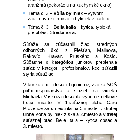
aranžmá (dekoráciu na kuchynské okno)
Téma č. 2 –
Vôňa byliniek
– vytvoriť
zaujímavú kombináciu byliniek v nádobe
Téma č. 3 –
Bella Italia
– kytica, typická
pre oblasť Stredomoria.
Súťaže sa zúčastnili žiaci stredných
odborných škôl z Piešťan, Malinova,
Rakovíc, Kravan, Pruského a Košíc.
Súčastne s kategóriou juniorov prebiehala
súťaž v kategorii profesionálov, kde súťažili
styria súťažiaci.
V konkurencií desiatich juniorov, žiačka SOŠ
poľnohospodárstva a služieb na vidieku
Michaela Vašková dosiahla výborne celkové
tretie miesto. V 1.súťažnej úlohe Čaro
Provence sa umiestnila na 5.mieste, v druhej
úlohe Vôňa byliniek získala 2.miesto a v tretej
súťažnej práci Belle Italia – kytica obsadila
3. miesto.