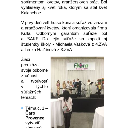
sortimentom kvetov, aranžérskych prác. Bol
vyhlásený aj kvet roka, ktorým sa stal kvet
Kalanchoe.
V prvý deň veľtrhu sa konala súťaž vo viazaní
a aranžovaní kvetov, ktorú organizovala firma
Kulla. Odborným garantom súťaže bol
a SAKF. Do tejto súťaže sa zapojili aj
študentky školy - Michaela Vašková z 4.ZVA
a Lenka Halčínová z 3.ZVA
Žiaci
preukázali
svoje odborné
zručnosti
a tvorivosť
v týchto
súťažných
témach:
Téma č. 1 –
Čaro
Provence
–
vytvoriť
závesné