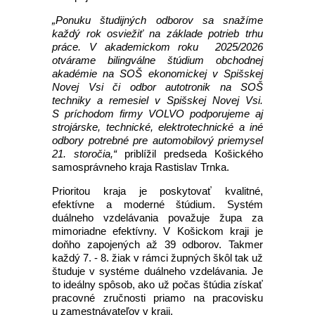
„Ponuku študijných odborov sa snažíme
každý rok osviežiť na základe potrieb trhu
práce. V akademickom roku 2025/2026
otvárame bilingválne štúdium obchodnej
akadémie na SOŠ ekonomickej v Spišskej
Novej Vsi či odbor autotronik na SOŠ
techniky a remesiel v Spišskej Novej Vsi.
S príchodom firmy VOLVO podporujeme aj
strojárske, technické, elektrotechnické a iné
odbory potrebné pre automobilový priemysel
21. storočia,“
priblížil predseda Košického
samosprávneho kraja Rastislav Trnka.
Prioritou kraja je poskytovať kvalitné,
efektívne a moderné štúdium. Systém
duálneho vzdelávania považuje župa za
mimoriadne efektívny. V Košickom kraji je
doňho zapojených až 39 odborov. Takmer
každý 7. - 8. žiak v rámci župných škôl tak už
študuje v systéme duálneho vzdelávania. Je
to ideálny spôsob, ako už počas štúdia získať
pracovné zručnosti priamo na pracovisku
u zamestnávateľov v kraji.