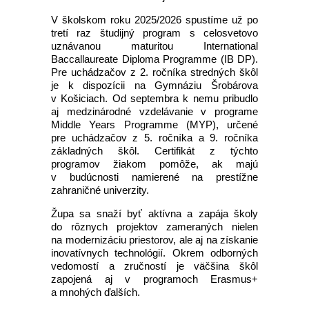
V školskom roku 2025/2026 spustíme už po
tretí raz študijný program s celosvetovo
uznávanou maturitou International
Baccallaureate Diploma Programme (IB DP).
Pre uchádzačov z 2. ročníka stredných škôl
je k dispozícii na Gymnáziu Šrobárova
v Košiciach. Od septembra k nemu pribudlo
aj medzinárodné vzdelávanie v programe
Middle Years Programme (MYP), určené
pre uchádzačov z 5. ročníka a 9. ročníka
základných škôl. Certifikát z týchto
programov žiakom pomôže, ak majú
v budúcnosti namierené na prestížne
zahraničné univerzity.
Župa sa snaží byť aktívna a zapája školy
do rôznych projektov zameraných nielen
na modernizáciu priestorov, ale aj na získanie
inovatívnych technológií. Okrem odborných
vedomostí a zručností je väčšina škôl
zapojená aj v programoch Erasmus+
a mnohých ďalších.