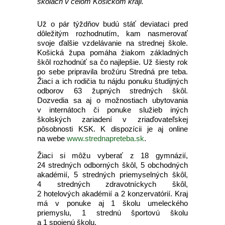
školách v celom Košickom kraji.
Už o pár týždňov budú stáť deviataci pred
dôležitým rozhodnutím, kam nasmerovať
svoje ďalšie vzdelávanie na strednej škole.
Košická župa pomáha žiakom základných
škôl rozhodnúť sa čo najlepšie. Už šiesty rok
po sebe pripravila brožúru Stredná pre teba.
Žiaci a ich rodičia tu nájdu ponuku študijných
odborov 63 župných stredných škôl.
Dozvedia sa aj o možnostiach ubytovania
v internátoch či ponuke služieb iných
školských zariadení v zriaďovateľskej
pôsobnosti KSK. K dispozícii je aj online
na webe
www.strednapreteba.sk
.
Žiaci si môžu vyberať z 18 gymnázií,
24 stredných odborných škôl, 5 obchodných
akadémií, 5 stredných priemyselných škôl,
4 stredných zdravotníckych škôl,
2 hotelových akadémií a 2 konzervatórií. Kraj
má v ponuke aj 1 školu umeleckého
priemyslu, 1 strednú športovú školu
a 1 spojenú školu.