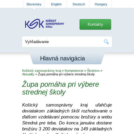
Slovensky
English
Deutsch
Hungary
Kontakty
Hlavná navigácia
Košický samosprávny kraj
>
Kompetencie
>
Školstvo
>
Aktuality
> Župa pomáha pri výbere strednej školy
Župa pomáha pri výbere
strednej školy
Košický samosprávny kraj uľahčuje
deviatakom základných škôl rozhodovanie o
ďalšom vzdelávaní pomocou brožúry a webu
Stredná pre teba. Do konca januára dostane
brožúru 3 200 deviatakov na 149 základných