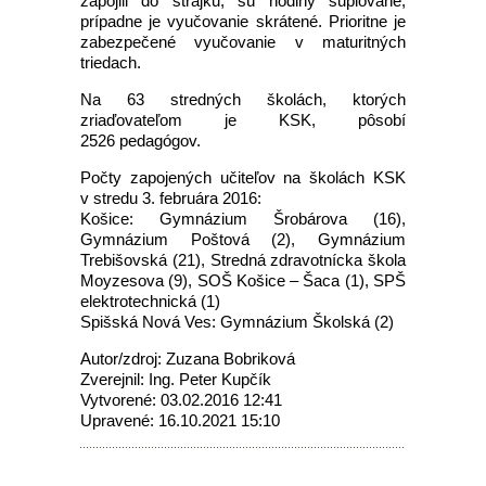
zapojili do štrajku, sú hodiny suplované,
prípadne je vyučovanie skrátené. Prioritne je
zabezpečené vyučovanie v maturitných
triedach.
Na 63 stredných školách, ktorých
zriaďovateľom je KSK, pôsobí
2526 pedagógov.
Počty zapojených učiteľov na školách KSK
v stredu 3. februára 2016:
Košice: Gymnázium Šrobárova (16),
Gymnázium Poštová (2), Gymnázium
Trebišovská (21), Stredná zdravotnícka škola
Moyzesova (9), SOŠ Košice – Šaca (1), SPŠ
elektrotechnická (1)
Spišská Nová Ves: Gymnázium Školská (2)
Autor/zdroj: Zuzana Bobriková
Zverejnil: Ing. Peter Kupčík
Vytvorené: 03.02.2016 12:41
Upravené: 16.10.2021 15:10