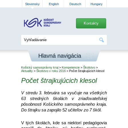
Slovensky
English
Deutsch
Hungary
Kontakty
Hlavná navigácia
Košický samosprávny kraj
>
Kompetencie
>
Školstvo
>
Aktuality
>
Školstvo v roku 2016
> Počet štrajkujúcich klesol
Počet štrajkujúcich klesol
V stredu 3. februára sa vyučuje na všetkých
63 stredných školách v zriaďovateľskej
pôsobnosti Košického samosprávneho kraja.
Do štrajku sa zapojilo 52 učiteľov zo 7 škôl.
V tých školách, kde sa niektorí pedagógovia