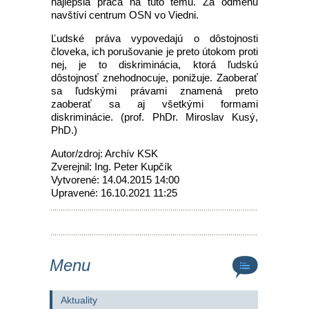
najlepšia práca na túto tému. Za odmenu
navštívi centrum OSN vo Viedni.
Ľudské práva vypovedajú o dôstojnosti
človeka, ich porušovanie je preto útokom proti
nej, je to diskriminácia, ktorá ľudskú
dôstojnosť znehodnocuje, ponižuje. Zaoberať
sa ľudskými právami znamená preto
zaoberať sa aj všetkými formami
diskriminácie. (prof. PhDr. Miroslav Kusý,
PhD.)
Autor/zdroj: Archív KSK
Zverejnil: Ing. Peter Kupčík
Vytvorené: 14.04.2015 14:00
Upravené: 16.10.2021 11:25
Menu
Aktuality