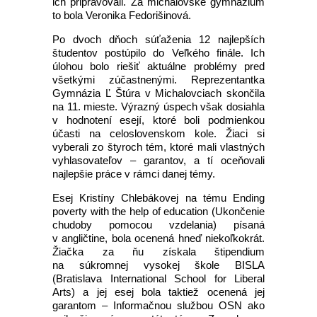
ich pripravovali. Za michalovské gymnázium
to bola Veronika Fedorišinová.
Po dvoch dňoch súťaženia 12 najlepších
študentov postúpilo do Veľkého finále. Ich
úlohou bolo riešiť aktuálne problémy pred
všetkými zúčastnenými. Reprezentantka
Gymnázia Ľ Štúra v Michalovciach skončila
na 11. mieste. Výrazný úspech však dosiahla
v hodnotení esejí, ktoré boli podmienkou
účasti na celoslovenskom kole. Žiaci si
vyberali zo štyroch tém, ktoré mali vlastných
vyhlasovateľov – garantov, a tí oceňovali
najlepšie práce v rámci danej témy.
Esej Kristíny Chlebákovej na tému Ending
poverty with the help of education (Ukončenie
chudoby pomocou vzdelania) písaná
v angličtine, bola ocenená hneď niekoľkokrát.
Žiačka za ňu získala štipendium
na súkromnej vysokej škole BISLA
(Bratislava International School for Liberal
Arts) a jej esej bola taktiež ocenená jej
garantom – Informačnou službou OSN ako