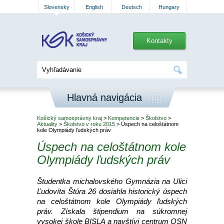
Slovensky
English
Deutsch
Hungary
Kontakty
Hlavná navigácia
Košický samosprávny kraj
>
Kompetencie
>
Školstvo
>
Aktuality
>
Školstvo v roku 2015
> Úspech na celoštátnom
kole Olympiády ľudských práv
Úspech na celoštátnom kole
Olympiády ľudských práv
Študentka michalovského Gymnázia na Ulici
Ľudovíta Štúra 26 dosiahla historický úspech
na celoštátnom kole Olympiády ľudských
práv. Získala štipendium na súkromnej
vysokej škole BISLA a navštívi centrum OSN