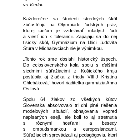
vo Viedni.
Každoročne sa študenti stredných škôl
zúčastňujú na Olympiáde ľudských práv,
ktorej cieľom je vzdelávať mladých ľudí
a viesť ich k tolerancii. Zapájajú sa do nej
tisícky škôl, Gymnázium na Ulici Ľudovíta
Štúra v Michalovciach nie je výnimkou.
„Tento rok sme dosiahli historický úspech.
Do celoslovenského kola spolu s ďalšími
siedmimi súťažiacimi z Košického kraja
postúpila aj žiačka z triedy VIII.J Kristína
Chlebáková,“ hovorí riaditeľka gymnázia Anna
Osifová.
Spolu 64 žiakov zo všetkých kútov
Slovenska absolvovalo tri dni plné riešenia
modelových situácií, obhajovania vopred
napísaných esejí, ale boli to aj stretnutia
s rôznymi hosťami a besedy
s ombudsmankou a europoslancami.
Súťažiacich sprevádzali aj pedagógovia, ktorí