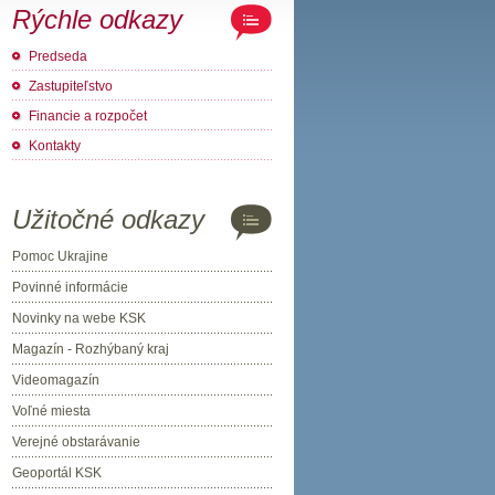
Rýchle odkazy
Predseda
Zastupiteľstvo
Financie a rozpočet
Kontakty
Užitočné odkazy
Pomoc Ukrajine
Povinné informácie
Novinky na webe KSK
Magazín - Rozhýbaný kraj
Videomagazín
Voľné miesta
Verejné obstarávanie
Geoportál KSK