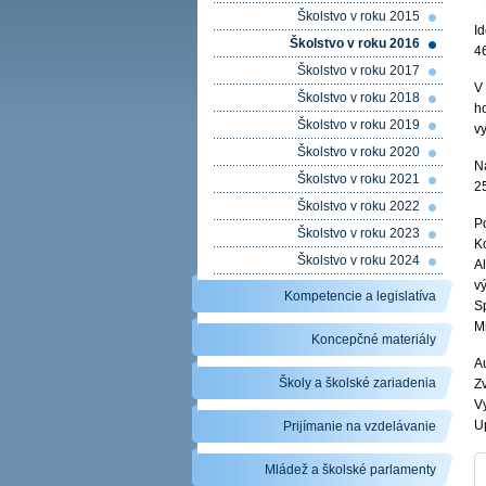
Školstvo v roku 2015
Id
Školstvo v roku 2016
46
Školstvo v roku 2017
V 
Školstvo v roku 2018
h
Školstvo v roku 2019
vy
Školstvo v roku 2020
N
Školstvo v roku 2021
2
Školstvo v roku 2022
P
Školstvo v roku 2023
K
Školstvo v roku 2024
A
v
Kompetencie a legislatíva
S
M
Koncepčné materiály
A
Školy a školské zariadenia
Zv
V
U
Prijímanie na vzdelávanie
Mládež a školské parlamenty