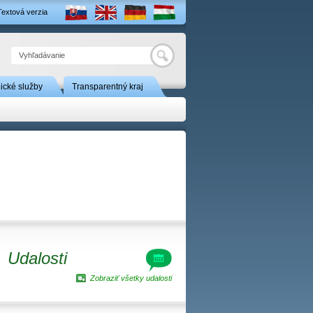
Textová verzia
Hľadať
nické služby
Transparentný kraj
Udalosti
Zobraziť všetky udalosti