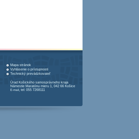
Mapa stránok
Vyhlásenie o prístupnosti
Technický prevádzkovateľ
Úrad Košického samosprávneho kraja
Námestie Maratónu mieru 1, 042 66 Košice
, tel: 055 7268111
E-mail