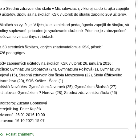
e o Strednú zdravotnícku školu v Michalovciach, v ktorej sa do štrajku zapojilo
 učiteľov. Spolu sa na školách KSK v utorok do štrajku zapojilo 209 učiteľov.
školách sa vyučuje. V tých, kde sa niektorí pedagógovia zapojili do štrajku, sú
odiny suplované, prípadne je vyučovanie skrátené. Prioritne je zabezpečené
učovanie v maturitných triedach.
a 63 stredných školách, ktorých zriaďovateľom je KSK, pôsobí
526 pedagógov.
očty zapojených učiteľov na školách KSK v utorok 26. januára 2016:
ošice: Gymnázium Šrobárova (24), Gymnázium Poštová (1), Gymnázium
lejová (15), Stredná zdravotnícka škola Moyzesova (22), Škola úžitkového
ýtvarníctva (20), SOŠ Košice –Šaca (1)
pišská Nová Ves: Gymnázium Javorová (25), Gymnázium Školská (27)
ichalovce: Gymnázium P. Horova (28), Stredná zdravotnícka škola (46)
utor/zdroj: Zuzana Bobriková
erejnil: Ing. Peter Kupčík
ytvorené: 26.01.2016 10:00
pravené: 16.10.2021 15:07
Poslať známemu