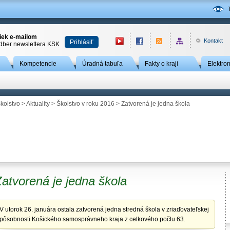
niek e-mailom
Kontakt
Prihlásiť
odber newslettera KSK
Kompetencie
Úradná tabuľa
Fakty o kraji
Elektro
kolstvo
>
Aktuality
>
Školstvo v roku 2016
> Zatvorená je jedna škola
atvorená je jedna škola
V utorok 26. januára ostala zatvorená jedna stredná škola v zriaďovateľskej
pôsobnosti Košického samosprávneho kraja z celkového počtu 63.