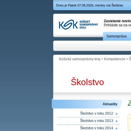
Dnes je Piatok 07.08.2026, meniny má Štefánia
Zasielanie novi
Prihláste sa na 
Samospráva
Košický samosprávny kraj
>
Kompetencie
>
Š
Školstvo
Z
Aktuality
Školstvo v roku 2012
Školstvo v roku 2013
Školstvo v roku 2014